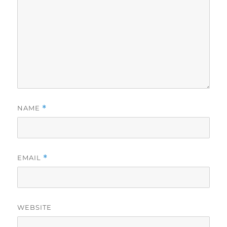
NAME
*
EMAIL
*
WEBSITE