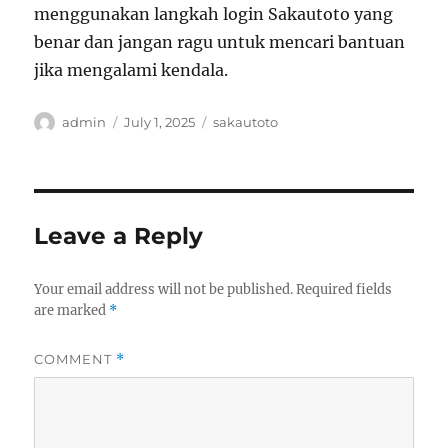
menggunakan langkah login Sakautoto yang
benar dan jangan ragu untuk mencari bantuan
jika mengalami kendala.
Author
Posted
Tags
admin
July 1, 2025
sakautoto
on
Leave a Reply
Your email address will not be published.
Required fields
are marked
*
COMMENT
*