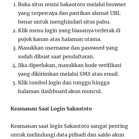
Buka situs resmi Sakautoto melalui browser
yang terpercaya dan pastikan alamat URL
benar untuk menghindari situs palsu.
Klik menu login yang biasanya terletak di
pojok kanan atas halaman utama.
Masukkan username dan password yang
sudah dibuat saat pendaftaran.
Jika diperlukan, masukkan kode verifikasi
yang dikirimkan melalui SMS atau email.
Klik tombol login dan tunggu hingga
halaman dashboard akun muncul.
Keamanan Saat Login Sakautoto
Keamanan saat login Sakautoto sangat penting
untuk melindungi data pribadi dan saldo akun