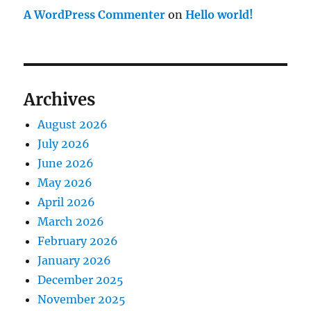
A WordPress Commenter
on
Hello world!
Archives
August 2026
July 2026
June 2026
May 2026
April 2026
March 2026
February 2026
January 2026
December 2025
November 2025