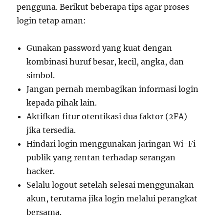
pengguna. Berikut beberapa tips agar proses
login tetap aman:
Gunakan password yang kuat dengan
kombinasi huruf besar, kecil, angka, dan
simbol.
Jangan pernah membagikan informasi login
kepada pihak lain.
Aktifkan fitur otentikasi dua faktor (2FA)
jika tersedia.
Hindari login menggunakan jaringan Wi-Fi
publik yang rentan terhadap serangan
hacker.
Selalu logout setelah selesai menggunakan
akun, terutama jika login melalui perangkat
bersama.