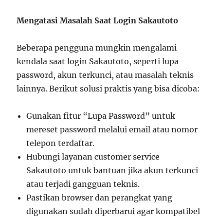
Mengatasi Masalah Saat Login Sakautoto
Beberapa pengguna mungkin mengalami
kendala saat login Sakautoto, seperti lupa
password, akun terkunci, atau masalah teknis
lainnya. Berikut solusi praktis yang bisa dicoba:
Gunakan fitur “Lupa Password” untuk
mereset password melalui email atau nomor
telepon terdaftar.
Hubungi layanan customer service
Sakautoto untuk bantuan jika akun terkunci
atau terjadi gangguan teknis.
Pastikan browser dan perangkat yang
digunakan sudah diperbarui agar kompatibel