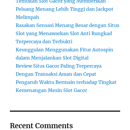
Temukan Slot Gacor yang Memberikan
Peluang Menang Lebih Tinggi dan Jackpot
Melimpah
Rasakan Sensasi Menang Besar dengan Situs
Slot yang Menawarkan Slot Anti Rungkad
Terpercaya dan Terbukti
Keunggulan Menggunakan Fitur Autospin
dalam Menjalankan Slot Digital
Review Situs Gacor Paling Terpercaya
Dengan Transaksi Aman dan Cepat
Pengaruh Waktu Bermain terhadap Tingkat
Kemenangan Mesin Slot Gacor
Recent Comments