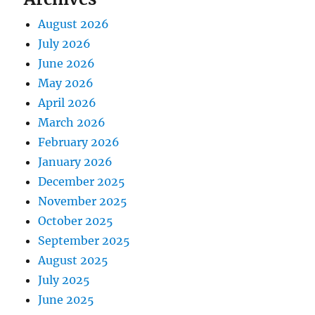
August 2026
July 2026
June 2026
May 2026
April 2026
March 2026
February 2026
January 2026
December 2025
November 2025
October 2025
September 2025
August 2025
July 2025
June 2025