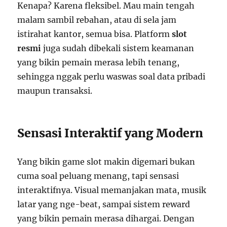
Kenapa? Karena fleksibel. Mau main tengah
malam sambil rebahan, atau di sela jam
istirahat kantor, semua bisa. Platform
slot
resmi
juga sudah dibekali sistem keamanan
yang bikin pemain merasa lebih tenang,
sehingga nggak perlu waswas soal data pribadi
maupun transaksi.
Sensasi Interaktif yang Modern
Yang bikin game slot makin digemari bukan
cuma soal peluang menang, tapi sensasi
interaktifnya. Visual memanjakan mata, musik
latar yang nge-beat, sampai sistem reward
yang bikin pemain merasa dihargai. Dengan