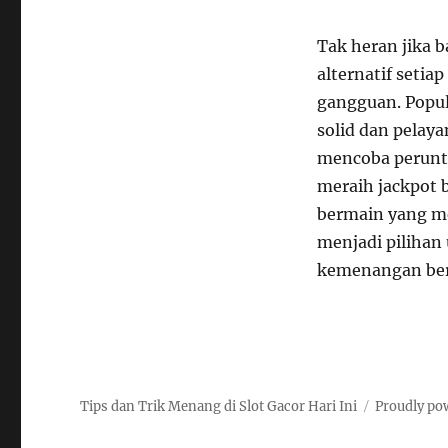
Tak heran jika
alternatif setia
gangguan. Popula
solid dan pelaya
mencoba perunt
meraih jackpot 
bermain yang m
menjadi pilihan 
kemenangan ber
Tips dan Trik Menang di Slot Gacor Hari Ini
Proudly po