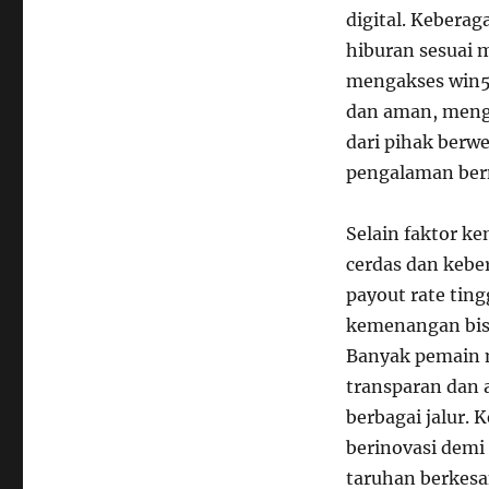
digital. Keber
hiburan sesuai m
mengakses win555
dan aman, mengh
dari pihak berw
pengalaman berm
Selain faktor k
cerdas dan kebe
payout rate tin
kemenangan bis
Banyak pemain m
transparan dan
berbagai jalur. 
berinovasi dem
taruhan berkes