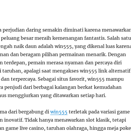
a perjudian daring semakin diminati karena menawarka
n peluang besar meraih kemenangan fantastis. Salah satu
engah naik daun adalah win555, yang dikenal luas karen
anan dan beragam pilihan permainan menarik. Dengan
 terdepan, pemain merasa nyaman dan percaya diri
i taruhan, apalagi saat mengakses win555 link alternatif
f dan terpercaya. Sebagai situs favorit, win555 mampu
ra penjudi dari berbagai kalangan berkat kemudahan
nus menggiurkan yang ditawarkan setiap hari.
ma dari bergabung di
win555
terletak pada variasi game
 inovatif. Tidak hanya menawarkan slot klasik, tetapi
n game live casino, taruhan olahraga, hingga meja poke