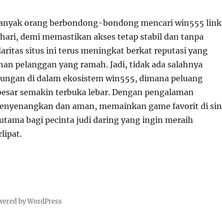
 banyak orang berbondong-bondong mencari win555 link
p hari, demi memastikan akses tetap stabil dan tanpa
ritas situs ini terus meningkat berkat reputasi yang
nan pelanggan yang ramah. Jadi, tidak ada salahnya
ungan di dalam ekosistem win555, dimana peluang
besar semakin terbuka lebar. Dengan pengalaman
enyenangkan dan aman, memainkan game favorit di sin
utama bagi pecinta judi daring yang ingin meraih
lipat.
wered by WordPress