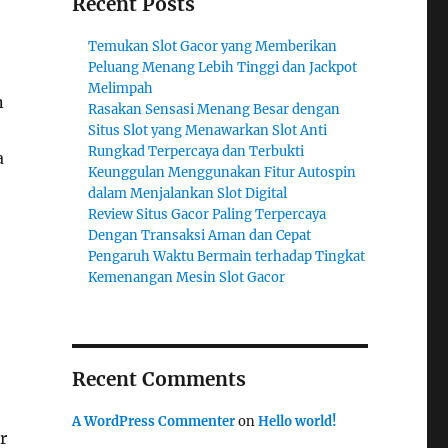
Recent Posts
Temukan Slot Gacor yang Memberikan
Peluang Menang Lebih Tinggi dan Jackpot
Melimpah
n
Rasakan Sensasi Menang Besar dengan
Situs Slot yang Menawarkan Slot Anti
Rungkad Terpercaya dan Terbukti
a
Keunggulan Menggunakan Fitur Autospin
dalam Menjalankan Slot Digital
Review Situs Gacor Paling Terpercaya
Dengan Transaksi Aman dan Cepat
Pengaruh Waktu Bermain terhadap Tingkat
Kemenangan Mesin Slot Gacor
Recent Comments
A WordPress Commenter
on
Hello world!
r