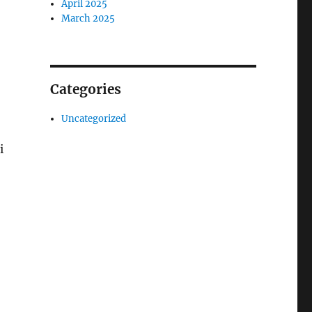
April 2025
March 2025
Categories
Uncategorized
i