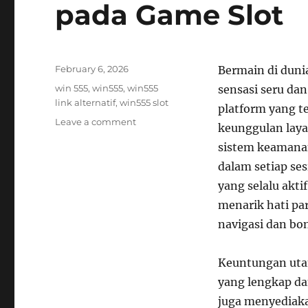
pada Game Slot
Posted
February 6, 2026
Bermain di duni
on
Tags
win 555
,
win555
,
win555
sensasi seru da
link alternatif
,
win555 slot
platform yang t
on
Leave a comment
keunggulan lay
Cara
sistem keamanan
Memahami
Informasi
dalam setiap ses
Statistik
yang selalu akti
pada
menarik hati pa
Game
Slot
navigasi dan bo
Keuntungan uta
yang lengkap dan
juga menyediaka