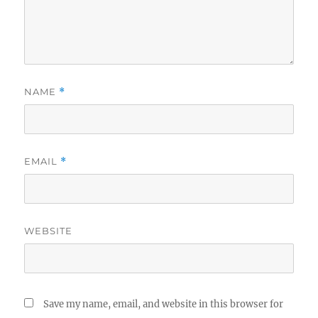
NAME
*
EMAIL
*
WEBSITE
Save my name, email, and website in this browser for