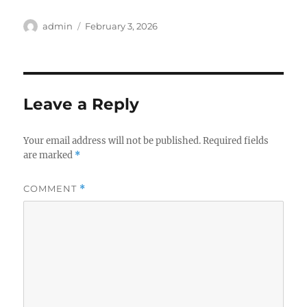
Author
Posted
admin
February 3, 2026
on
Leave a Reply
Your email address will not be published.
Required fields
are marked
*
COMMENT
*