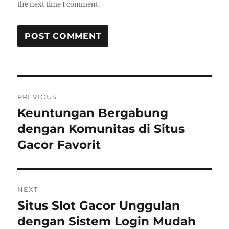
the next time I comment.
Post
PREVIOUS
navigation
Keuntungan Bergabung
Previous
post:
dengan Komunitas di Situs
Gacor Favorit
NEXT
Situs Slot Gacor Unggulan
Next
post:
dengan Sistem Login Mudah