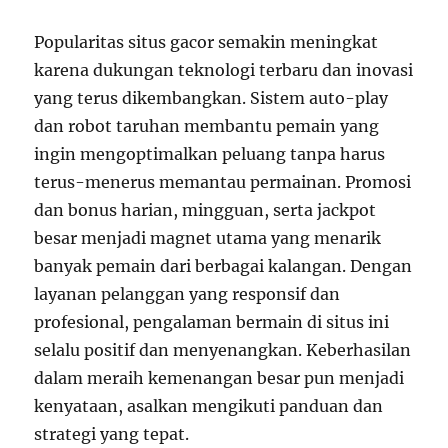
Popularitas situs gacor semakin meningkat
karena dukungan teknologi terbaru dan inovasi
yang terus dikembangkan. Sistem auto-play
dan robot taruhan membantu pemain yang
ingin mengoptimalkan peluang tanpa harus
terus-menerus memantau permainan. Promosi
dan bonus harian, mingguan, serta jackpot
besar menjadi magnet utama yang menarik
banyak pemain dari berbagai kalangan. Dengan
layanan pelanggan yang responsif dan
profesional, pengalaman bermain di situs ini
selalu positif dan menyenangkan. Keberhasilan
dalam meraih kemenangan besar pun menjadi
kenyataan, asalkan mengikuti panduan dan
strategi yang tepat.