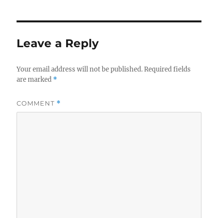
Leave a Reply
Your email address will not be published.
Required fields
are marked
*
COMMENT
*