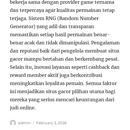
bekerja sama dengan provider game ternama
dan terpercaya agar kualitas permainan tetap
terjaga. Sistem RNG (Random Number
Generator) yang adil dan transparan
memastikan setiap hasil permainan benar-
benar acak dan tidak dimanipulasi. Pengalaman
dan reputasi baik dari pengelola membuat situs
gacor mampu bertahan dan berkembang pesat.
Selain itu, inovasi layanan seperti cashback dan
reward member aktif juga berkontribusi
meningkatkan loyalitas pemain. Semua faktor
ini menjadikan situs gacor pilihan utama bagi
mereka yang serius mencari keuntungan dari
judi online.
Author
Posted
admin
February 3, 2026
on