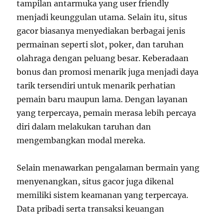
tampilan antarmuka yang user friendly
menjadi keunggulan utama. Selain itu, situs
gacor biasanya menyediakan berbagai jenis
permainan seperti slot, poker, dan taruhan
olahraga dengan peluang besar. Keberadaan
bonus dan promosi menarik juga menjadi daya
tarik tersendiri untuk menarik perhatian
pemain baru maupun lama. Dengan layanan
yang terpercaya, pemain merasa lebih percaya
diri dalam melakukan taruhan dan
mengembangkan modal mereka.
Selain menawarkan pengalaman bermain yang
menyenangkan, situs gacor juga dikenal
memiliki sistem keamanan yang terpercaya.
Data pribadi serta transaksi keuangan