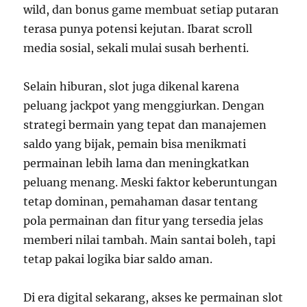
wild, dan bonus game membuat setiap putaran
terasa punya potensi kejutan. Ibarat scroll
media sosial, sekali mulai susah berhenti.
Selain hiburan, slot juga dikenal karena
peluang jackpot yang menggiurkan. Dengan
strategi bermain yang tepat dan manajemen
saldo yang bijak, pemain bisa menikmati
permainan lebih lama dan meningkatkan
peluang menang. Meski faktor keberuntungan
tetap dominan, pemahaman dasar tentang
pola permainan dan fitur yang tersedia jelas
memberi nilai tambah. Main santai boleh, tapi
tetap pakai logika biar saldo aman.
Di era digital sekarang, akses ke permainan slot