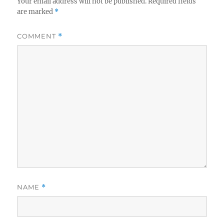
Your email address will not be published.
Required fields
are marked
*
COMMENT
*
NAME
*