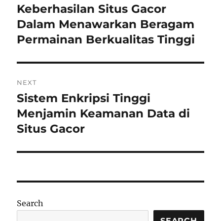
navigation
Keberhasilan Situs Gacor
Previous
post:
Dalam Menawarkan Beragam
Permainan Berkualitas Tinggi
NEXT
Sistem Enkripsi Tinggi
Next
post:
Menjamin Keamanan Data di
Situs Gacor
Search
SEARCH