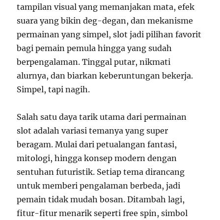
tampilan visual yang memanjakan mata, efek
suara yang bikin deg-degan, dan mekanisme
permainan yang simpel, slot jadi pilihan favorit
bagi pemain pemula hingga yang sudah
berpengalaman. Tinggal putar, nikmati
alurnya, dan biarkan keberuntungan bekerja.
Simpel, tapi nagih.
Salah satu daya tarik utama dari permainan
slot adalah variasi temanya yang super
beragam. Mulai dari petualangan fantasi,
mitologi, hingga konsep modern dengan
sentuhan futuristik. Setiap tema dirancang
untuk memberi pengalaman berbeda, jadi
pemain tidak mudah bosan. Ditambah lagi,
fitur-fitur menarik seperti free spin, simbol