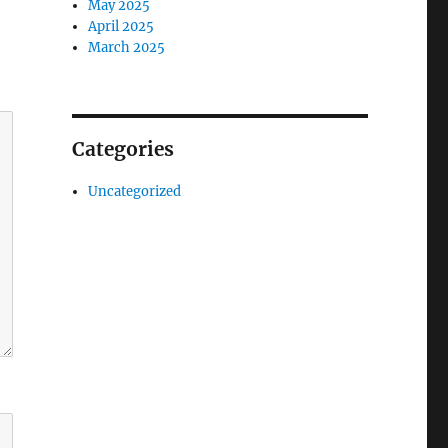
May 2025
April 2025
March 2025
Categories
Uncategorized