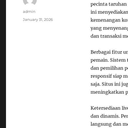
pecinta taruhan 
Author
admin
ini menyediakan
Posted
January 31, 2026
kemenangan kon
on
yang menyenang
dan transaksi me
Berbagai fitur
pemain. Sistem
dan pemilihan p
responsif siap 
saja. Situs ini
meningkatkan p
Ketersediaan li
dan dinamis. Pe
langsung dan mel