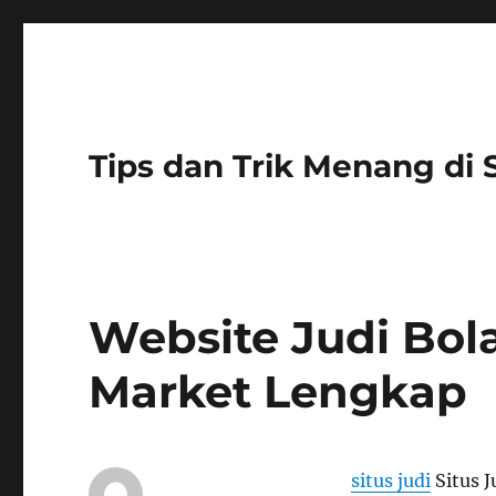
Tips dan Trik Menang di S
Website Judi Bol
Market Lengkap
situs judi
Situs J