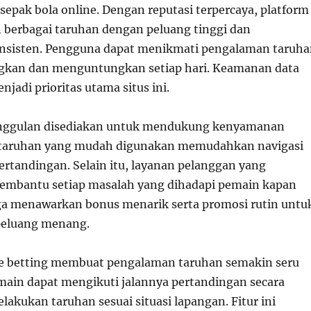
sepak bola online. Dengan reputasi terpercaya, platform
 berbagai taruhan dengan peluang tinggi dan
sisten. Pengguna dapat menikmati pengalaman taruha
kan dan menguntungkan setiap hari. Keamanan data
njadi prioritas utama situs ini.
 unggulan disediakan untuk mendukung kenyamanan
 taruhan yang mudah digunakan memudahkan navigasi
ertandingan. Selain itu, layanan pelanggan yang
membantu setiap masalah yang dihadapi pemain kapan
 juga menawarkan bonus menarik serta promosi rutin untu
eluang menang.
ve betting membuat pengalaman taruhan semakin seru
main dapat mengikuti jalannya pertandingan secara
akukan taruhan sesuai situasi lapangan. Fitur ini