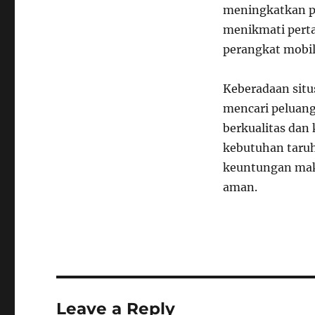
meningkatkan p
menikmati perta
perangkat mobi
Keberadaan situs
mencari peluang
berkualitas dan
kebutuhan taruh
keuntungan maks
aman.
Leave a Reply