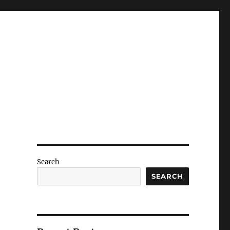
Search
SEARCH