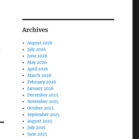
Archives
g
August 2026
n
July 2026
June 2026
May 2026
April 2026
March 2026
February 2026
January 2026
December 2025
November 2025
October 2025
September 2025
August 2025
July 2025
June 2025