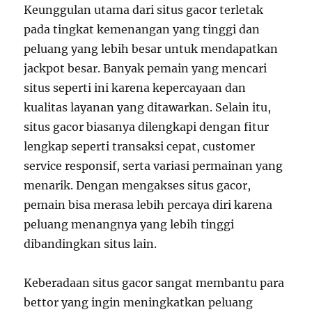
Keunggulan utama dari situs gacor terletak
pada tingkat kemenangan yang tinggi dan
peluang yang lebih besar untuk mendapatkan
jackpot besar. Banyak pemain yang mencari
situs seperti ini karena kepercayaan dan
kualitas layanan yang ditawarkan. Selain itu,
situs gacor biasanya dilengkapi dengan fitur
lengkap seperti transaksi cepat, customer
service responsif, serta variasi permainan yang
menarik. Dengan mengakses situs gacor,
pemain bisa merasa lebih percaya diri karena
peluang menangnya yang lebih tinggi
dibandingkan situs lain.
Keberadaan situs gacor sangat membantu para
bettor yang ingin meningkatkan peluang