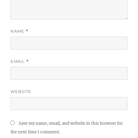
NAME
*
EMAIL
*
WEBSITE
Save my name, email, and website in this browser for
the next time I comment.