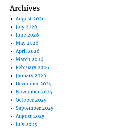
Archives
August 2026
July 2026
June 2026
May 2026
April 2026
March 2026
February 2026
January 2026
December 2025
November 2025
October 2025
September 2025
August 2025
July 2025