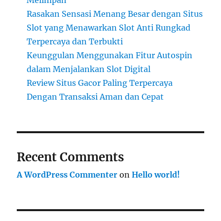
Melimpah
Rasakan Sensasi Menang Besar dengan Situs
Slot yang Menawarkan Slot Anti Rungkad
Terpercaya dan Terbukti
Keunggulan Menggunakan Fitur Autospin
dalam Menjalankan Slot Digital
Review Situs Gacor Paling Terpercaya
Dengan Transaksi Aman dan Cepat
Recent Comments
A WordPress Commenter
on
Hello world!