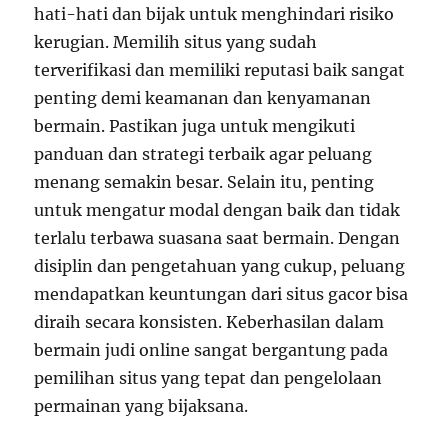
hati-hati dan bijak untuk menghindari risiko
kerugian. Memilih situs yang sudah
terverifikasi dan memiliki reputasi baik sangat
penting demi keamanan dan kenyamanan
bermain. Pastikan juga untuk mengikuti
panduan dan strategi terbaik agar peluang
menang semakin besar. Selain itu, penting
untuk mengatur modal dengan baik dan tidak
terlalu terbawa suasana saat bermain. Dengan
disiplin dan pengetahuan yang cukup, peluang
mendapatkan keuntungan dari situs gacor bisa
diraih secara konsisten. Keberhasilan dalam
bermain judi online sangat bergantung pada
pemilihan situs yang tepat dan pengelolaan
permainan yang bijaksana.