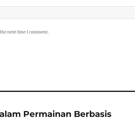
 the next time I comment.
dalam Permainan Berbasis