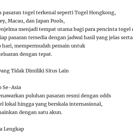
pasaran togel terkenal seperti Togel Hongkong,
ey, Macau, dan Japan Pools,
elma menjadi tempat utama bagi para pencinta togel 
tiap pasaran tersedia dengan jadwal hasil yang jelas serta
ap hari, mempermudah pemain untuk
eluaran dengan tepat.
ang Tidak Dimiliki Situs Lain
p Se-Asia
warkan puluhan pasaran resmi dengan odds
gel lokal hingga yang berskala internasional,
mainkan dengan satu akun.
ta Lengkap