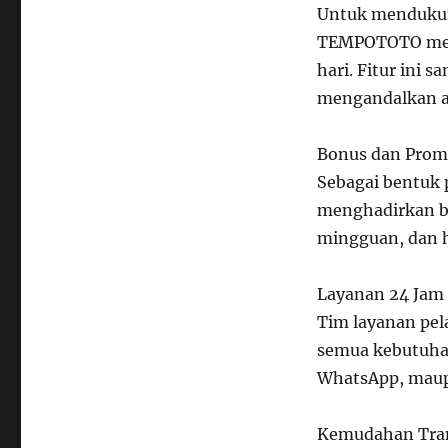
Untuk mendukun
TEMPOTOTO menye
hari. Fitur ini 
mengandalkan an
Bonus dan Prom
Sebagai bentuk
menghadirkan b
mingguan, dan ha
Layanan 24 Jam
Tim layanan pel
semua kebutuhan
WhatsApp, maup
Kemudahan Tran