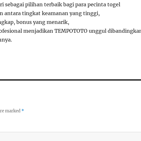
 sebagai pilihan terbaik bagi para pecinta togel
n antara tingkat keamanan yang tinggi,
ngkap, bonus yang menarik,
profesional menjadikan TEMPOTOTO unggul dibandingka
nnya.
 are marked
*