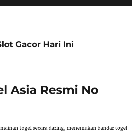
lot Gacor Hari Ini
el Asia Resmi No
mainan togel secara daring, menemukan bandar togel