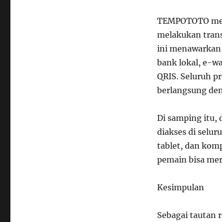
TEMPOTOTO mem
melakukan transa
ini menawarkan 
bank lokal, e-w
QRIS. Seluruh p
berlangsung den
Di samping itu,
diakses di selu
tablet, dan komp
pemain bisa mer
Kesimpulan
Sebagai tautan 