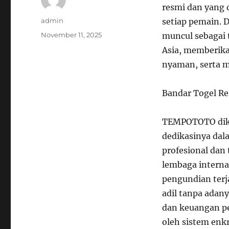
resmi dan yang 
Author
admin
setiap pemain. D
Posted
November 11, 2025
muncul sebagai 
on
Asia, memberik
nyaman, serta 
Bandar Togel Re
TEMPOTOTO diken
dedikasinya dal
profesional dan 
lembaga interna
pengundian ter
adil tanpa adany
dan keuangan pe
oleh sistem enk