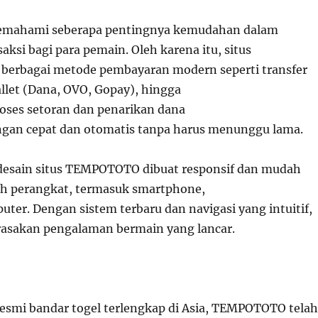
ahami seberapa pentingnya kemudahan dalam
ksi bagi para pemain. Oleh karena itu, situs
berbagai metode pembayaran modern seperti transfer
allet (Dana, OVO, Gopay), hingga
roses setoran dan penarikan dana
gan cepat dan otomatis tanpa harus menunggu lama.
 desain situs TEMPOTOTO dibuat responsif dan mudah
ruh perangkat, termasuk smartphone,
uter. Dengan sistem terbaru dan navigasi yang intuitif,
asakan pengalaman bermain yang lancar.
resmi bandar togel terlengkap di Asia, TEMPOTOTO telah