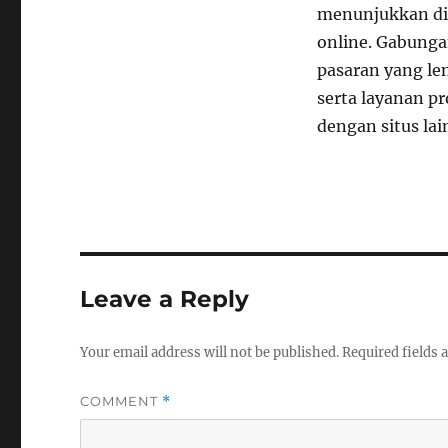
menunjukkan diri
online. Gabunga
pasaran yang le
serta layanan 
dengan situs lai
Leave a Reply
Your email address will not be published.
Required fields
COMMENT
*