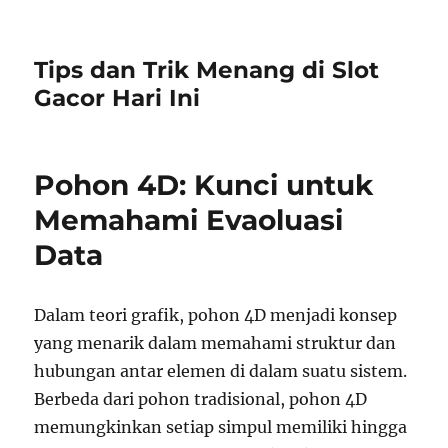
Tips dan Trik Menang di Slot
Gacor Hari Ini
Pohon 4D: Kunci untuk
Memahami Evaoluasi
Data
Dalam teori grafik, pohon 4D menjadi konsep
yang menarik dalam memahami struktur dan
hubungan antar elemen di dalam suatu sistem.
Berbeda dari pohon tradisional, pohon 4D
memungkinkan setiap simpul memiliki hingga