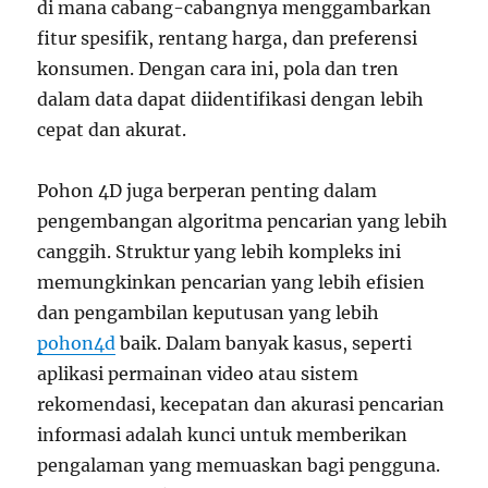
di mana cabang-cabangnya menggambarkan
fitur spesifik, rentang harga, dan preferensi
konsumen. Dengan cara ini, pola dan tren
dalam data dapat diidentifikasi dengan lebih
cepat dan akurat.
Pohon 4D juga berperan penting dalam
pengembangan algoritma pencarian yang lebih
canggih. Struktur yang lebih kompleks ini
memungkinkan pencarian yang lebih efisien
dan pengambilan keputusan yang lebih
pohon4d
baik. Dalam banyak kasus, seperti
aplikasi permainan video atau sistem
rekomendasi, kecepatan dan akurasi pencarian
informasi adalah kunci untuk memberikan
pengalaman yang memuaskan bagi pengguna.