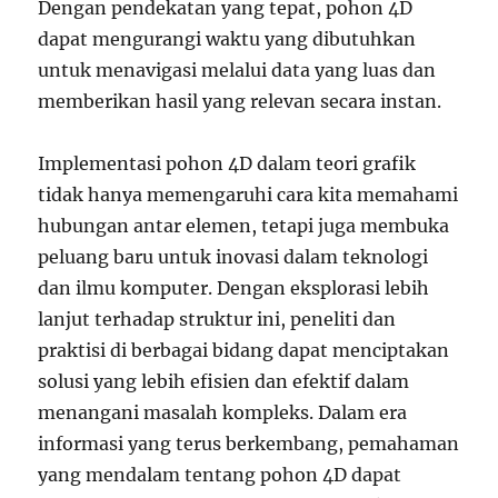
Dengan pendekatan yang tepat, pohon 4D
dapat mengurangi waktu yang dibutuhkan
untuk menavigasi melalui data yang luas dan
memberikan hasil yang relevan secara instan.
Implementasi pohon 4D dalam teori grafik
tidak hanya memengaruhi cara kita memahami
hubungan antar elemen, tetapi juga membuka
peluang baru untuk inovasi dalam teknologi
dan ilmu komputer. Dengan eksplorasi lebih
lanjut terhadap struktur ini, peneliti dan
praktisi di berbagai bidang dapat menciptakan
solusi yang lebih efisien dan efektif dalam
menangani masalah kompleks. Dalam era
informasi yang terus berkembang, pemahaman
yang mendalam tentang pohon 4D dapat