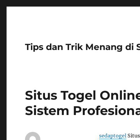
Tips dan Trik Menang di S
Situs Togel Onlin
Sistem Profesiona
sedaptogel
Situs