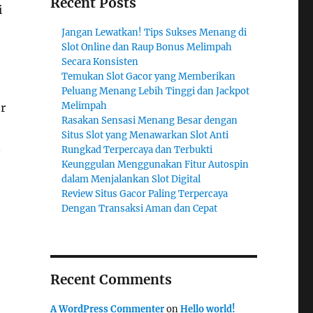
Recent Posts
i
Jangan Lewatkan! Tips Sukses Menang di
Slot Online dan Raup Bonus Melimpah
Secara Konsisten
Temukan Slot Gacor yang Memberikan
Peluang Menang Lebih Tinggi dan Jackpot
Melimpah
r
Rasakan Sensasi Menang Besar dengan
Situs Slot yang Menawarkan Slot Anti
n
Rungkad Terpercaya dan Terbukti
Keunggulan Menggunakan Fitur Autospin
dalam Menjalankan Slot Digital
Review Situs Gacor Paling Terpercaya
Dengan Transaksi Aman dan Cepat
Recent Comments
A WordPress Commenter
on
Hello world!