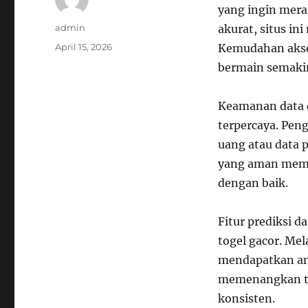
yang ingin mera
Author
admin
akurat, situs in
Posted
April 15, 2026
Kemudahan akse
on
bermain semak
Keamanan data da
terpercaya. Peng
uang atau data 
yang aman memas
dengan baik.
Fitur prediksi 
togel gacor. Mela
mendapatkan ang
memenangkan ta
konsisten.