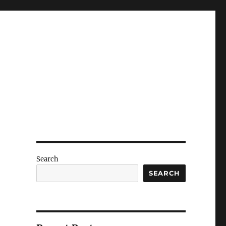
Search
SEARCH