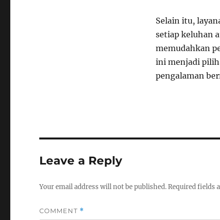
Selain itu, lay
setiap keluhan 
memudahkan pem
ini menjadi pil
pengalaman ber
Leave a Reply
Your email address will not be published.
Required fields
COMMENT
*