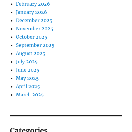
February 2026
January 2026
December 2025
November 2025
October 2025
September 2025
August 2025
July 2025
June 2025
May 2025
April 2025
March 2025
Categories