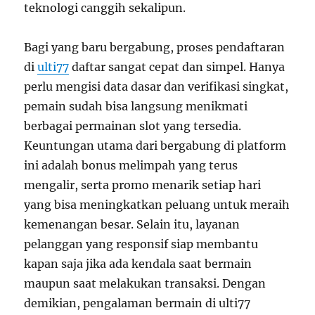
teknologi canggih sekalipun.
Bagi yang baru bergabung, proses pendaftaran
di
ulti77
daftar sangat cepat dan simpel. Hanya
perlu mengisi data dasar dan verifikasi singkat,
pemain sudah bisa langsung menikmati
berbagai permainan slot yang tersedia.
Keuntungan utama dari bergabung di platform
ini adalah bonus melimpah yang terus
mengalir, serta promo menarik setiap hari
yang bisa meningkatkan peluang untuk meraih
kemenangan besar. Selain itu, layanan
pelanggan yang responsif siap membantu
kapan saja jika ada kendala saat bermain
maupun saat melakukan transaksi. Dengan
demikian, pengalaman bermain di ulti77