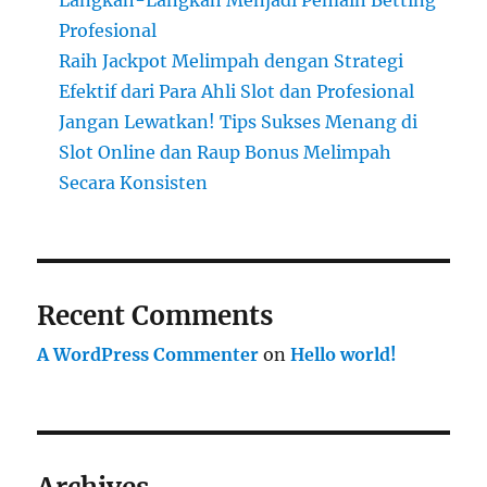
Langkah-Langkah Menjadi Pemain Betting
Profesional
Raih Jackpot Melimpah dengan Strategi
Efektif dari Para Ahli Slot dan Profesional
Jangan Lewatkan! Tips Sukses Menang di
Slot Online dan Raup Bonus Melimpah
Secara Konsisten
Recent Comments
A WordPress Commenter
on
Hello world!