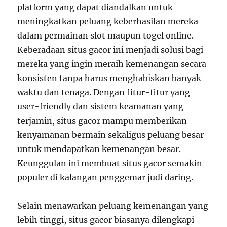
platform yang dapat diandalkan untuk
meningkatkan peluang keberhasilan mereka
dalam permainan slot maupun togel online.
Keberadaan situs gacor ini menjadi solusi bagi
mereka yang ingin meraih kemenangan secara
konsisten tanpa harus menghabiskan banyak
waktu dan tenaga. Dengan fitur-fitur yang
user-friendly dan sistem keamanan yang
terjamin, situs gacor mampu memberikan
kenyamanan bermain sekaligus peluang besar
untuk mendapatkan kemenangan besar.
Keunggulan ini membuat situs gacor semakin
populer di kalangan penggemar judi daring.
Selain menawarkan peluang kemenangan yang
lebih tinggi, situs gacor biasanya dilengkapi