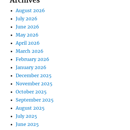
Archives
August 2026
July 2026
June 2026
May 2026
April 2026
March 2026
February 2026
January 2026
December 2025
November 2025
October 2025
September 2025
August 2025
July 2025
June 2025