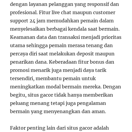
dengan layanan pelanggan yang responsif dan
profesional. Fitur live chat maupun customer
support 24 jam memudahkan pemain dalam
menyelesaikan berbagai kendala saat bermain.
Keamanan data dan transaksi menjadi prioritas
utama sehingga pemain merasa tenang dan
percaya diri saat melakukan deposit maupun
penarikan dana. Keberadaan fitur bonus dan
promosi menarik juga menjadi daya tarik
tersendiri, membantu pemain untuk
meningkatkan modal bermain mereka. Dengan
begitu, situs gacor tidak hanya memberikan
peluang menang tetapi juga pengalaman
bermain yang menyenangkan dan aman.
Faktor penting lain dari situs gacor adalah