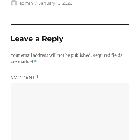
Author
Posted
admin
January 10, 2026
on
Leave a Reply
Your email address will not be published.
Required fields
are marked
*
COMMENT
*