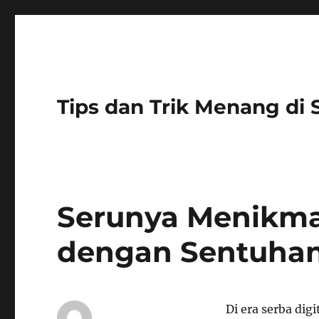
Tips dan Trik Menang di S
Serunya Menikmat
dengan Sentuha
Di era serba dig