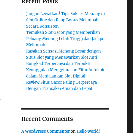
Recent Posts
Jangan Lewatkan! Tips Sukses Menang di
Slot Online dan Raup Bonus Melimpah
Secara Konsisten
Temukan Slot Gacor yang Memberikan
Peluang Menang Lebih Tinggi dan Jackpot
Melimpah
Rasakan Sensasi Menang Besar dengan
Situs Slot yang Menawarkan Slot Anti
Rungkad Terpercaya dan Terbukti
Keunggulan Menggunakan Fitur Autospin
dalam Menjalankan Slot Digital
Review Situs Gacor Paling Terpercaya
Dengan Transaksi Aman dan Cepat
i
Recent Comments
A WordPress Commenter
on
Hello world!