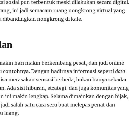
aksi sosial pun terbentuk meski dilakukan secara digital.
rang, ini jadi semacam ruang nongkrong virtual yang
u dibandingkan nongkrong di kafe.
lan
 makin hari makin berkembang pesat, dan judi online
tu contohnya. Dengan hadirnya informasi seperti
data
bisa merasakan sensasi berbeda, bukan hanya sekadar
. Ada sisi hiburan, strategi, dan juga komunitas yang
n ini makin lengkap. Selama dimainkan dengan bijak,
a jadi salah satu cara seru buat melepas penat dan
u luang.