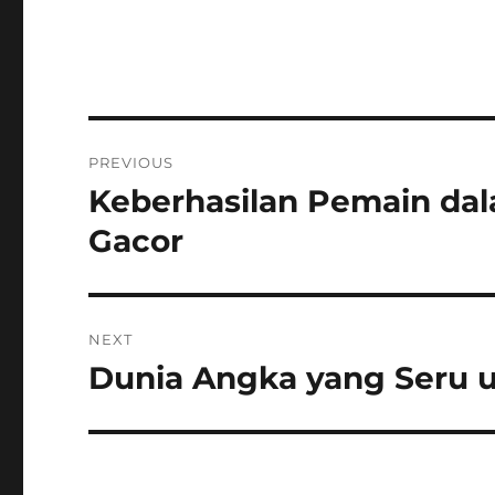
Post
PREVIOUS
navigation
Keberhasilan Pemain dal
Previous
post:
Gacor
NEXT
Dunia Angka yang Seru 
Next
post: