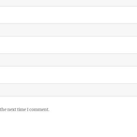
 the next time I comment.