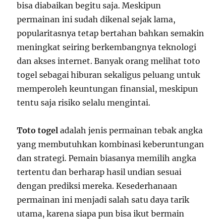
bisa diabaikan begitu saja. Meskipun
permainan ini sudah dikenal sejak lama,
popularitasnya tetap bertahan bahkan semakin
meningkat seiring berkembangnya teknologi
dan akses internet. Banyak orang melihat toto
togel sebagai hiburan sekaligus peluang untuk
memperoleh keuntungan finansial, meskipun
tentu saja risiko selalu mengintai.
Toto togel
adalah jenis permainan tebak angka
yang membutuhkan kombinasi keberuntungan
dan strategi. Pemain biasanya memilih angka
tertentu dan berharap hasil undian sesuai
dengan prediksi mereka. Kesederhanaan
permainan ini menjadi salah satu daya tarik
utama, karena siapa pun bisa ikut bermain