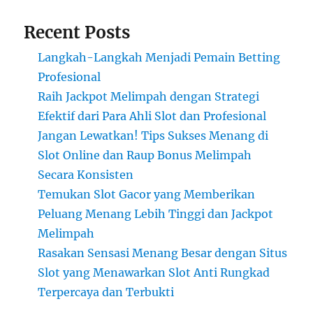
Recent Posts
Langkah-Langkah Menjadi Pemain Betting
Profesional
Raih Jackpot Melimpah dengan Strategi
Efektif dari Para Ahli Slot dan Profesional
Jangan Lewatkan! Tips Sukses Menang di
Slot Online dan Raup Bonus Melimpah
Secara Konsisten
Temukan Slot Gacor yang Memberikan
Peluang Menang Lebih Tinggi dan Jackpot
Melimpah
Rasakan Sensasi Menang Besar dengan Situs
Slot yang Menawarkan Slot Anti Rungkad
Terpercaya dan Terbukti