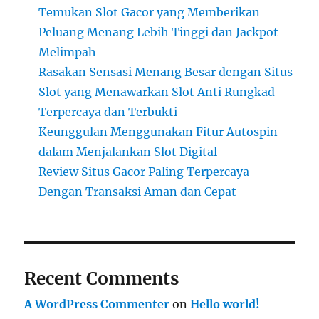
Temukan Slot Gacor yang Memberikan
Peluang Menang Lebih Tinggi dan Jackpot
Melimpah
Rasakan Sensasi Menang Besar dengan Situs
Slot yang Menawarkan Slot Anti Rungkad
Terpercaya dan Terbukti
Keunggulan Menggunakan Fitur Autospin
dalam Menjalankan Slot Digital
Review Situs Gacor Paling Terpercaya
Dengan Transaksi Aman dan Cepat
Recent Comments
A WordPress Commenter
on
Hello world!