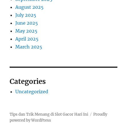
August 2025
July 2025
June 2025
May 2025
April 2025
March 2025
Categories
Uncategorized
Tips dan Trik Menang di Slot Gacor Hari Ini
Proudly
powered by WordPress