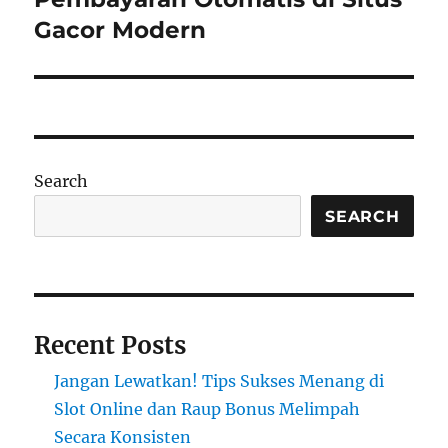
Gacor Modern
Search
SEARCH
Recent Posts
Jangan Lewatkan! Tips Sukses Menang di
Slot Online dan Raup Bonus Melimpah
Secara Konsisten