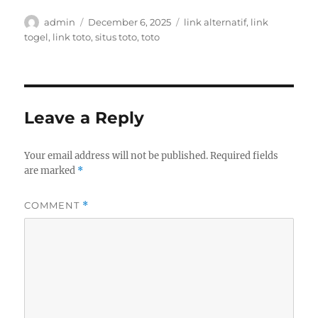
Author
Posted
Tags
admin
December 6, 2025
link alternatif
,
link
on
togel
,
link toto
,
situs toto
,
toto
Leave a Reply
Your email address will not be published.
Required fields
are marked
*
COMMENT
*