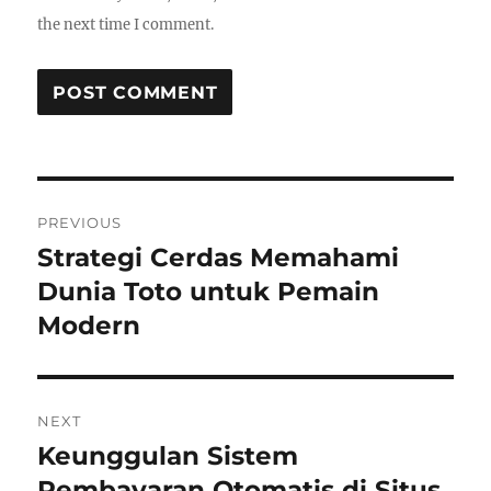
the next time I comment.
Post
PREVIOUS
navigation
Strategi Cerdas Memahami
Previous
post:
Dunia Toto untuk Pemain
Modern
NEXT
Keunggulan Sistem
Next
post:
Pembayaran Otomatis di Situs