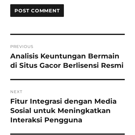
Post
PREVIOUS
navigation
Analisis Keuntungan Bermain
Previous
post:
di Situs Gacor Berlisensi Resmi
NEXT
Fitur Integrasi dengan Media
Next
post:
Sosial untuk Meningkatkan
Interaksi Pengguna