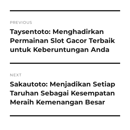
Post
PREVIOUS
navigation
Taysentoto: Menghadirkan
Previous
post:
Permainan Slot Gacor Terbaik
untuk Keberuntungan Anda
NEXT
Sakautoto: Menjadikan Setiap
Next
post:
Taruhan Sebagai Kesempatan
Meraih Kemenangan Besar