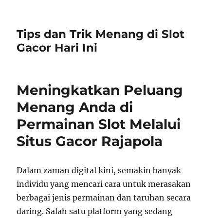
Tips dan Trik Menang di Slot
Gacor Hari Ini
Meningkatkan Peluang
Menang Anda di
Permainan Slot Melalui
Situs Gacor Rajapola
Dalam zaman digital kini, semakin banyak
individu yang mencari cara untuk merasakan
berbagai jenis permainan dan taruhan secara
daring. Salah satu platform yang sedang