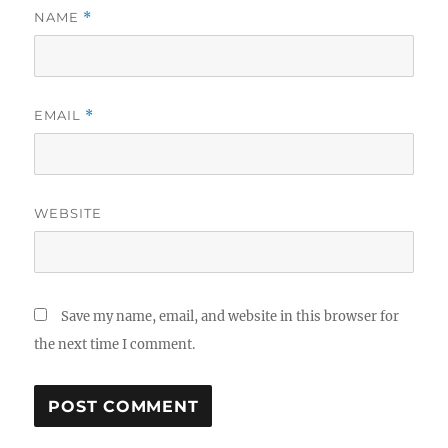
NAME
*
EMAIL
*
WEBSITE
Save my name, email, and website in this browser for
the next time I comment.