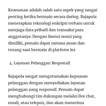
Keamanan adalah salah satu aspek yang sangat
penting ketika bermain secara daring. Rajapola
menerapkan teknologi enkripsi terbaru untuk
menjaga data pribadi dan transaksi para
anggotanya. Dengan lisensi resmi yang
dimiliki, pemain dapat merasa aman dan
tenang saat bermain di platform ini.
Layanan Pelanggan Responsif
Rajapola sangat mengutamakan kepuasan
pelanggan dengan menyediakan layanan
pelanggan yang responsif. Pemain dapat
menghubungi tim dukungan melalui live chat,
email, atau telepon, dan akan menerima