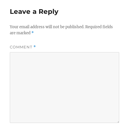
Leave a Reply
Your email address will not be published.
Required fields
are marked
*
COMMENT
*