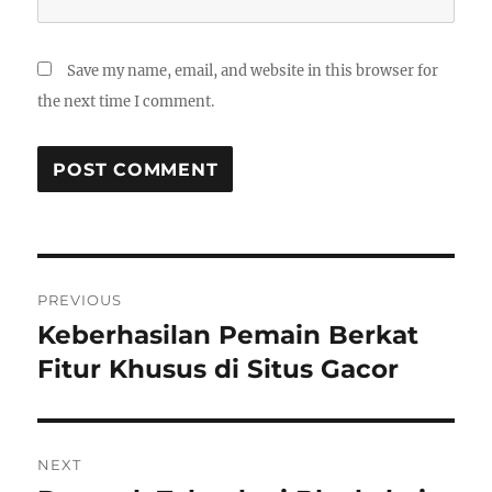
Save my name, email, and website in this browser for
the next time I comment.
Post
PREVIOUS
navigation
Keberhasilan Pemain Berkat
Previous
post:
Fitur Khusus di Situs Gacor
NEXT