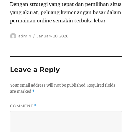
Dengan strategi yang tepat dan pemilihan situs
yang akurat, peluang kemenangan besar dalam
permainan online semakin terbuka lebar.
Author
Posted
admin
January 28, 2026
on
Leave a Reply
Your email address will not be published.
Required fields
are marked
*
COMMENT
*