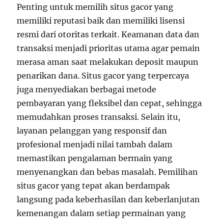
Penting untuk memilih situs gacor yang
memiliki reputasi baik dan memiliki lisensi
resmi dari otoritas terkait. Keamanan data dan
transaksi menjadi prioritas utama agar pemain
merasa aman saat melakukan deposit maupun
penarikan dana. Situs gacor yang terpercaya
juga menyediakan berbagai metode
pembayaran yang fleksibel dan cepat, sehingga
memudahkan proses transaksi. Selain itu,
layanan pelanggan yang responsif dan
profesional menjadi nilai tambah dalam
memastikan pengalaman bermain yang
menyenangkan dan bebas masalah. Pemilihan
situs gacor yang tepat akan berdampak
langsung pada keberhasilan dan keberlanjutan
kemenangan dalam setiap permainan yang