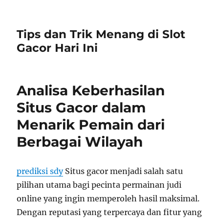
Tips dan Trik Menang di Slot
Gacor Hari Ini
Analisa Keberhasilan
Situs Gacor dalam
Menarik Pemain dari
Berbagai Wilayah
prediksi sdy
Situs gacor menjadi salah satu
pilihan utama bagi pecinta permainan judi
online yang ingin memperoleh hasil maksimal.
Dengan reputasi yang terpercaya dan fitur yang