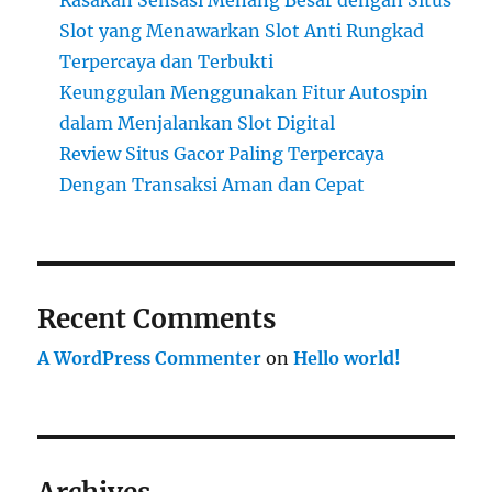
Rasakan Sensasi Menang Besar dengan Situs
Slot yang Menawarkan Slot Anti Rungkad
Terpercaya dan Terbukti
Keunggulan Menggunakan Fitur Autospin
dalam Menjalankan Slot Digital
Review Situs Gacor Paling Terpercaya
Dengan Transaksi Aman dan Cepat
Recent Comments
A WordPress Commenter
on
Hello world!