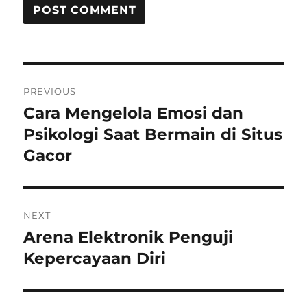
Post
PREVIOUS
navigation
Cara Mengelola Emosi dan
Previous
post:
Psikologi Saat Bermain di Situs
Gacor
NEXT
Arena Elektronik Penguji
Next
post:
Kepercayaan Diri