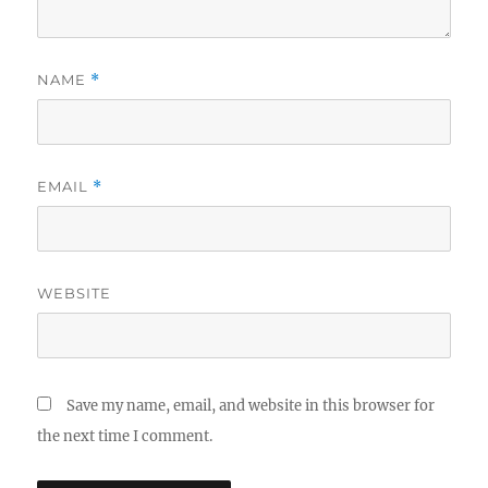
NAME
*
EMAIL
*
WEBSITE
Save my name, email, and website in this browser for
the next time I comment.