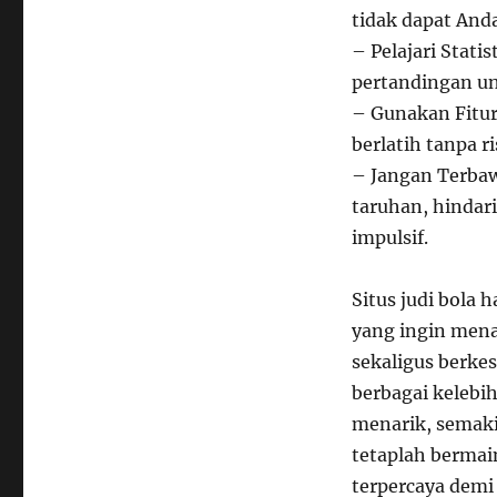
tidak dapat And
– Pelajari Stati
pertandingan un
– Gunakan Fitur
berlatih tanpa r
– Jangan Terba
taruhan, hindar
impulsif.
Situs judi bola 
yang ingin men
sekaligus berk
berbagai kelebih
menarik, semaki
tetaplah bermai
terpercaya dem