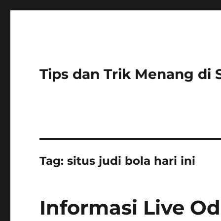
Tips dan Trik Menang di S
Tag:
situs judi bola hari ini
Informasi Live O