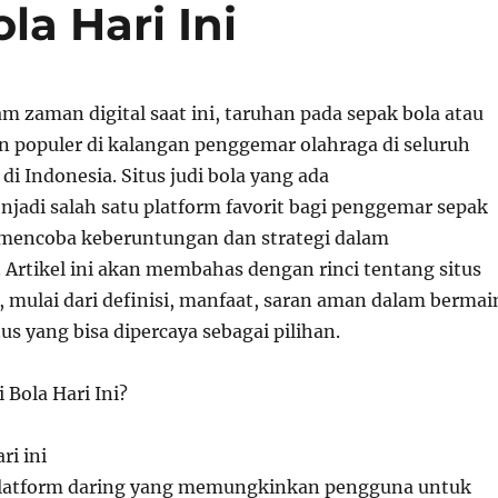
a Hari Ini
m zaman digital saat ini, taruhan pada sepak bola atau
in populer di kalangan penggemar olahraga di seluruh
di Indonesia. Situs judi bola yang ada
enjadi salah satu platform favorit bagi penggemar sepak
 mencoba keberuntungan dan strategi dalam
 Artikel ini akan membahas dengan rinci tentang situs
ni, mulai dari definisi, manfaat, saran aman dalam bermai
tus yang bisa dipercaya sebagai pilihan.
i Bola Hari Ini?
ri ini
platform daring yang memungkinkan pengguna untuk