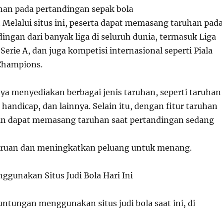
an pada pertandingan sepak bola
 Melalui situs ini, peserta dapat memasang taruhan pad
ingan dari banyak liga di seluruh dunia, termasuk Liga
 Serie A, dan juga kompetisi internasional seperti Piala
Champions.
ya menyediakan berbagai jenis taruhan, seperti taruhan
 handicap, dan lainnya. Selain itu, dengan fitur taruhan
in dapat memasang taruhan saat pertandingan sedang
uan dan meningkatkan peluang untuk menang.
gunakan Situs Judi Bola Hari Ini
untungan menggunakan situs judi bola saat ini, di