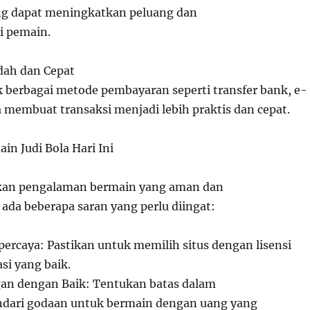
ng dapat meningkatkan peluang dan
i pemain.
dah dan Cepat
berbagai metode pembayaran seperti transfer bank, e-
a membuat transaksi menjadi lebih praktis dan cepat.
in Judi Bola Hari Ini
an pengalaman bermain yang aman dan
da beberapa saran yang perlu diingat:
rpercaya: Pastikan untuk memilih situs dengan lisensi
si yang baik.
an dengan Baik: Tentukan batas dalam
ndari godaan untuk bermain dengan uang yang