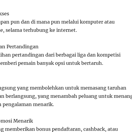
kses
apan pun dan di mana pun melalui komputer atau
e, selama terhubung ke internet.
han Pertandingan
ihan pertandingan dari berbagai liga dan kompetisi
memberi pemain banyak opsi untuk bertaruh.
langsung yang membolehkan untuk memasang taruhan
gan berlangsung, yang menambah peluang untuk menan
 pengalaman menarik.
omosi Menarik
ng memberikan bonus pendaftaran, cashback, atau