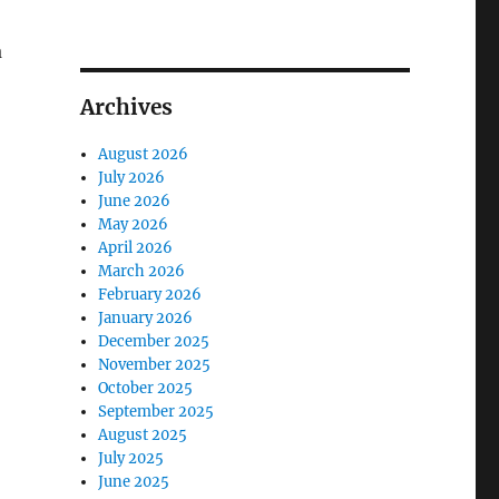
a
Archives
August 2026
July 2026
June 2026
May 2026
April 2026
March 2026
February 2026
January 2026
December 2025
November 2025
October 2025
September 2025
August 2025
July 2025
June 2025