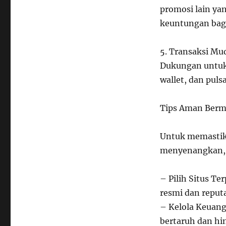
promosi lain ya
keuntungan bag
5. Transaksi Mu
Dukungan untuk 
wallet, dan puls
Tips Aman Berma
Untuk memastik
menyenangkan, a
– Pilih Situs Te
resmi dan reputa
– Kelola Keuang
bertaruh dan hi