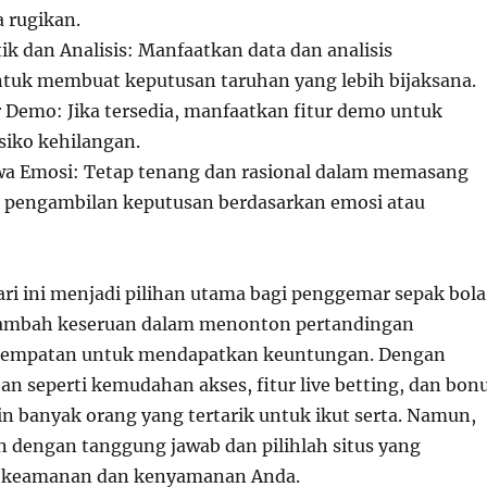
a rugikan.
stik dan Analisis: Manfaatkan data dan analisis
tuk membuat keputusan taruhan yang lebih bijaksana.
 Demo: Jika tersedia, manfaatkan fitur demo untuk
isiko kehilangan.
wa Emosi: Tetap tenang dan rasional dalam memasang
i pengambilan keputusan berdasarkan emosi atau
hari ini menjadi pilihan utama bagi penggemar sepak bola
ambah keseruan dalam menonton pertandingan
esempatan untuk mendapatkan keuntungan. Dengan
an seperti kemudahan akses, fitur live betting, dan bon
n banyak orang yang tertarik untuk ikut serta. Namun,
n dengan tanggung jawab dan pilihlah situs yang
i keamanan dan kenyamanan Anda.