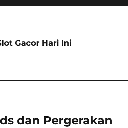
lot Gacor Hari Ini
dds dan Pergerakan