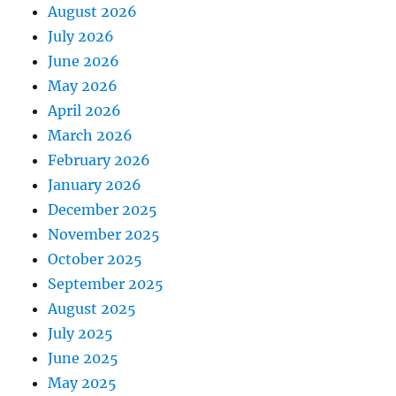
August 2026
July 2026
June 2026
May 2026
April 2026
March 2026
February 2026
January 2026
December 2025
November 2025
October 2025
September 2025
August 2025
July 2025
June 2025
May 2025