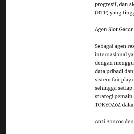
progresif, dan 
(RTP) yang tingg
Agen Slot Gaco
Sebagai agen re
internasional ya
dengan mengguna
data pribadi dan
sistem fair play
sehingga setiap
strategi pemain
TOKYO404 dalam
Anti Boncos den