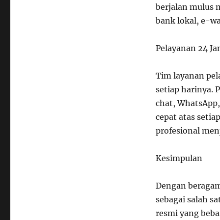
berjalan mulus 
bank lokal, e-wa
Pelayanan 24 J
Tim layanan pe
setiap harinya.
chat, WhatsApp,
cepat atas setia
profesional menj
Kesimpulan
Dengan beragam
sebagai salah sa
resmi yang bebas