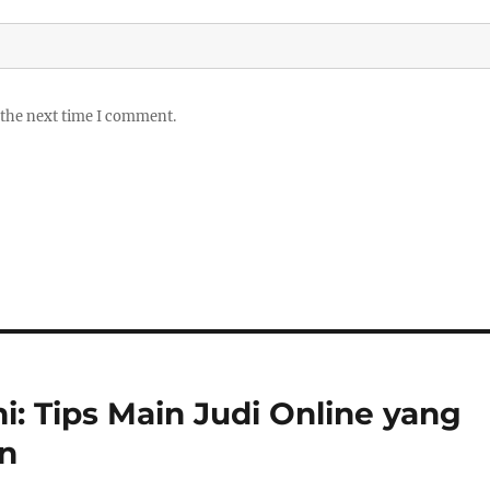
 the next time I comment.
ni: Tips Main Judi Online yang
n