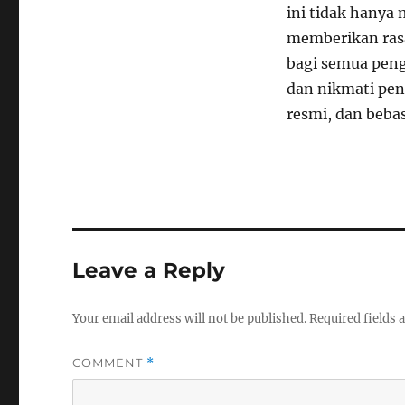
ini tidak hanya
memberikan ras
bagi semua pen
dan nikmati pen
resmi, dan bebas
Leave a Reply
Your email address will not be published.
Required fields
COMMENT
*