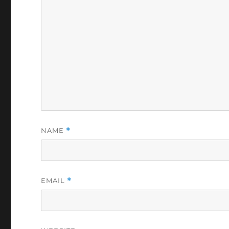
NAME
*
EMAIL
*