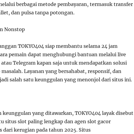
melalui berbagai metode pembayaran, termasuk transfer
llet, dan pulsa tanpa potongan.
am Nonstop
langgan TOKYO404 siap membantu selama 24 jam
 Para pemain dapat menghubungi bantuan melalui live
 atau Telegram kapan saja untuk mendapatkan solusi
p masalah. Layanan yang bersahabat, responsif, dan
adi salah satu keunggulan yang menonjol dari situs ini.
 keunggulan yang ditawarkan, TOKYO404 layak disebut
tu situs slot paling lengkap dan agen slot gacor
 dari kerugian pada tahun 2025. Situs