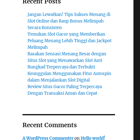
Recent Posts
Jangan Lewatkan! Tips Sukses Menang di
Slot Online dan Raup Bonus Melimpah
Secara Konsisten
Temukan Slot Gacor yang Memberikan
Peluang Menang Lebih Tinggi dan Jackpot
Melimpah
Rasakan Sensasi Menang Besar dengan
Situs Slot yang Menawarkan Slot Anti
Rungkad Terpercaya dan Terbukti
Keunggulan Menggunakan Fitur Autospin
dalam Menjalankan Slot Digital
Review Situs Gacor Paling Terpercaya
Dengan Transaksi Aman dan Cepat
Recent Comments
A WordPress Commenter
on
Hello world!