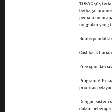
TOKYO404 terken
berbagai promo
pemain mencapa
unggulan yang t
Bonus pendaftar
Cashback harian
Free spin dan sc
Program VIP eks
prioritas pelaya
Dengan sistem 
dalam beberapa