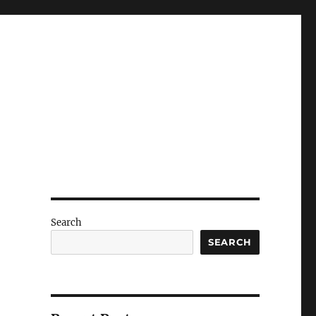
Search
SEARCH