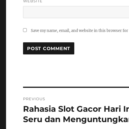
WEBSITE
Save my name, email, and website in this browser for
Post
PREVIOUS
navigation
Rahasia Slot Gacor Hari I
Previous
post:
Seru dan Menguntungka