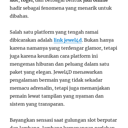
slot
,
togel
, dan berbagai bentuk
judi online
hadir sebagai fenomena yang menarik untuk
dibahas.
Salah satu platform yang tengah ramai
dibicarakan adalah
link jewel4d
. Bukan hanya
karena namanya yang terdengar glamor, tetapi
juga karena keunikan cara platform ini
mengemas hiburan dan peluang dalam satu
paket yang elegan. Jewel4D menawarkan
pengalaman bermain yang tidak sekadar
memacu adrenalin, tetapi juga memanjakan
pemain lewat tampilan yang nyaman dan
sistem yang transparan.
Bayangkan sensasi saat gulungan slot berputar