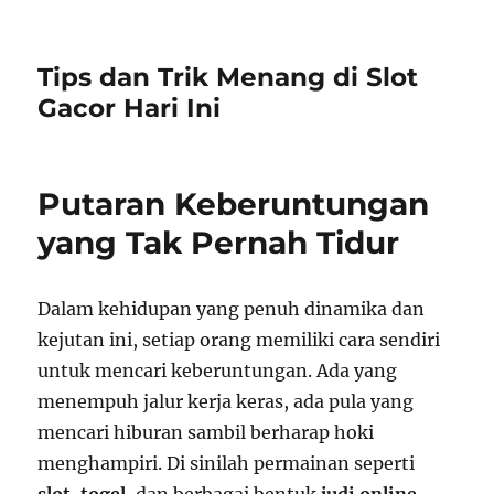
Tips dan Trik Menang di Slot
Gacor Hari Ini
Putaran Keberuntungan
yang Tak Pernah Tidur
Dalam kehidupan yang penuh dinamika dan
kejutan ini, setiap orang memiliki cara sendiri
untuk mencari keberuntungan. Ada yang
menempuh jalur kerja keras, ada pula yang
mencari hiburan sambil berharap hoki
menghampiri. Di sinilah permainan seperti