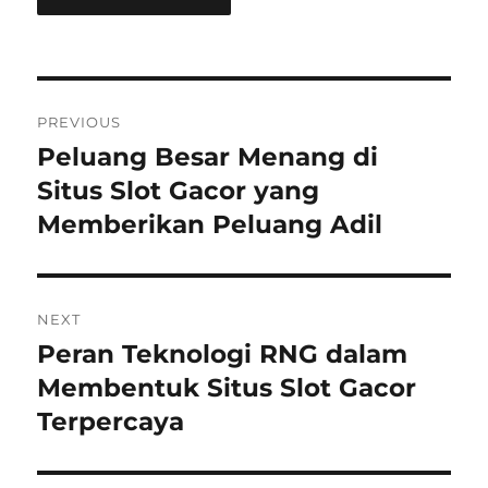
Post
PREVIOUS
navigation
Peluang Besar Menang di
Previous
post:
Situs Slot Gacor yang
Memberikan Peluang Adil
NEXT
Peran Teknologi RNG dalam
Next
post:
Membentuk Situs Slot Gacor
Terpercaya