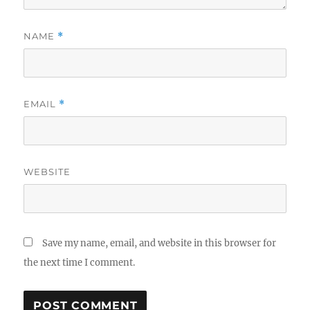
NAME
*
EMAIL
*
WEBSITE
Save my name, email, and website in this browser for
the next time I comment.