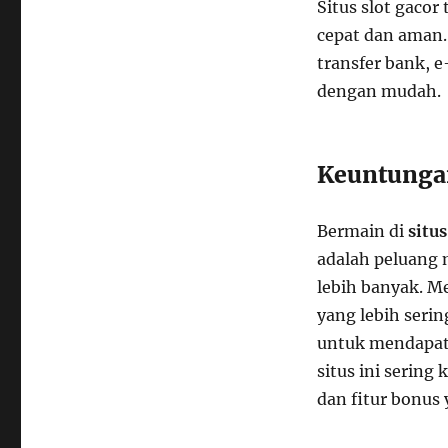
Situs slot gaco
cepat dan aman.
transfer bank, 
dengan mudah.
Keuntungan
Bermain di
situs
adalah peluang 
lebih banyak. M
yang lebih seri
untuk mendapatk
situs ini sering
dan fitur bonus