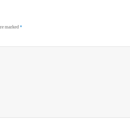
 are marked
*