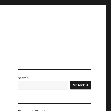
Search
SEARCH