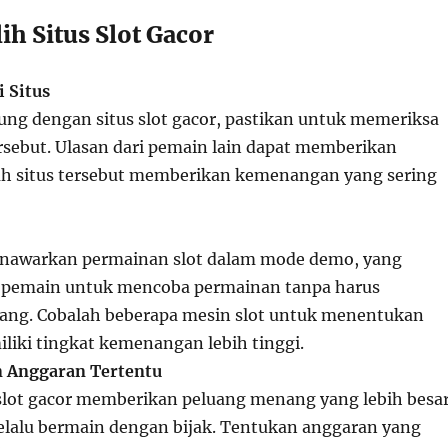
h Situs Slot Gacor
i Situs
ng dengan situs slot gacor, pastikan untuk memeriksa
ersebut. Ulasan dari pemain lain dapat memberikan
h situs tersebut memberikan kemenangan yang sering
enawarkan permainan slot dalam mode demo, yang
emain untuk mencoba permainan tanpa harus
ang. Cobalah beberapa mesin slot untuk menentukan
iki tingkat kemenangan lebih tinggi.
 Anggaran Tertentu
slot gacor memberikan peluang menang yang lebih besar
elalu bermain dengan bijak. Tentukan anggaran yang