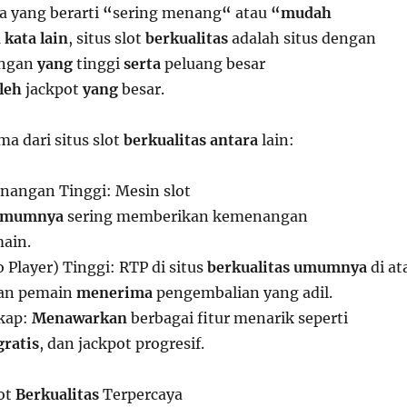
a yang berarti
“
sering menang
“
atau
“mudah
kata lain
, situs slot
berkualitas
adalah situs dengan
angan
yang
tinggi
serta
peluang besar
leh
jackpot
yang
besar.
a dari situs slot
berkualitas antara
lain:
angan Tinggi: Mesin slot
umumnya
sering memberikan kemenangan
ain.
 Player) Tinggi: RTP di situs
berkualitas umumnya
di at
an pemain
menerima
pengembalian yang adil.
gkap:
Menawarkan
berbagai fitur menarik seperti
gratis
, dan jackpot progresif.
lot
Berkualitas
Terpercaya