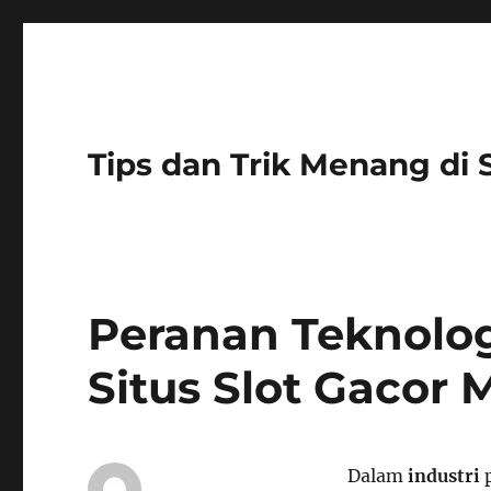
Tips dan Trik Menang di S
Peranan Teknolog
Situs Slot Gacor
Dalam
industri
p