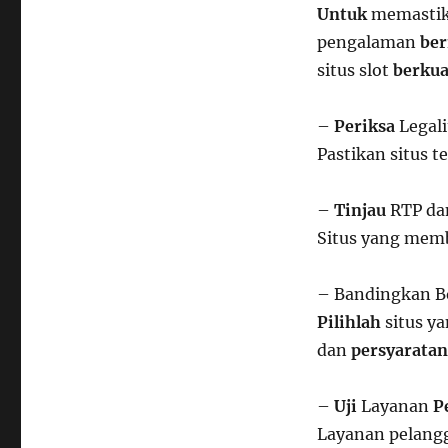
Untuk
memasti
pengalaman
be
situs slot
berkua
–
Periksa
Legali
Pastikan situs t
–
Tinjau
RTP d
Situs yang mem
– Bandingkan B
Pilihlah
situs y
dan
persyaratan
–
Uji
Layanan
P
Layanan pelangg