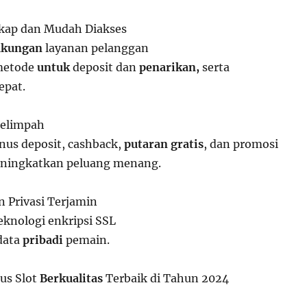
ngkap dan Mudah Diakses
ukungan
layanan pelanggan
etode
untuk
deposit dan
penarikan,
serta
epat.
Melimpah
us deposit, cashback,
putaran gratis
, dan promosi
eningkatkan peluang menang.
 Privasi Terjamin
knologi enkripsi SSL
data
pribadi
pemain.
tus Slot
Berkualitas
Terbaik di Tahun 2024