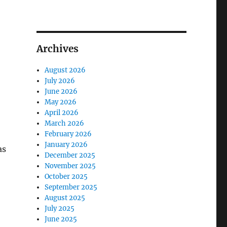
Archives
August 2026
July 2026
June 2026
May 2026
April 2026
March 2026
February 2026
January 2026
as
December 2025
November 2025
October 2025
September 2025
August 2025
July 2025
June 2025