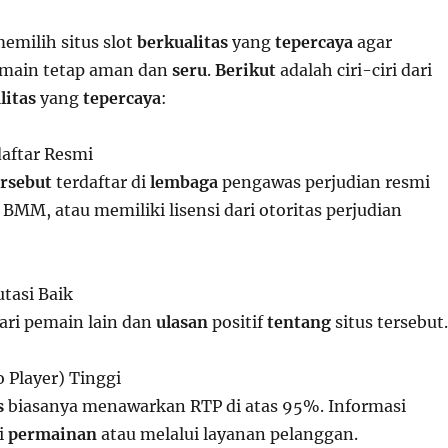
emilih situs slot
berkualitas
yang
tepercaya
agar
main tetap aman dan
seru
.
Berikut
adalah ciri-ciri dari
litas
yang
tepercaya
:
daftar Resmi
ersebut
terdaftar di
lembaga
pengawas perjudian resmi
BMM, atau memiliki lisensi dari otoritas perjudian
tasi Baik
ari pemain lain dan
ulasan
positif
tentang
situs tersebut.
o Player) Tinggi
s
biasanya menawarkan RTP di atas 95%. Informasi
i
permainan
atau melalui layanan pelanggan.