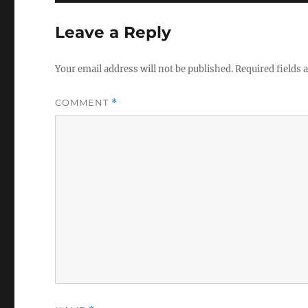
Leave a Reply
Your email address will not be published.
Required fields
COMMENT
*