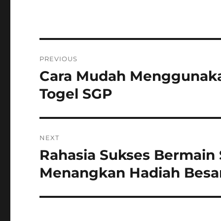
Post
PREVIOUS
navigation
Cara Mudah Menggunakan
Previous
post:
Togel SGP
NEXT
Rahasia Sukses Bermain S
Next
post:
Menangkan Hadiah Besar