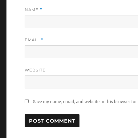
NAME
*
EMAIL
*
WEBSITE
Save my name, email, and website in this browser for