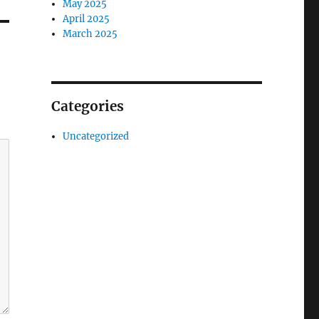
May 2025
April 2025
March 2025
Categories
Uncategorized