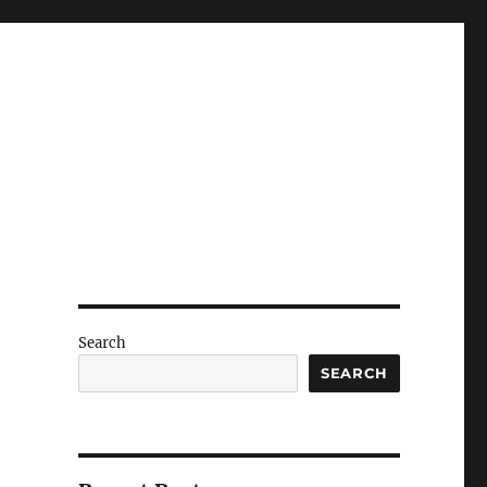
Search
SEARCH