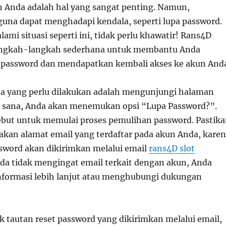
n Anda adalah hal yang sangat penting. Namun,
una dapat menghadapi kendala, seperti lupa password.
ami situasi seperti ini, tidak perlu khawatir! Rans4D
ngkah-langkah sederhana untuk membantu Anda
 password dan mendapatkan kembali akses ke akun And
a yang perlu dilakukan adalah mengunjungi halaman
i sana, Anda akan menemukan opsi “Lupa Password?”.
sebut untuk memulai proses pemulihan password. Pastik
an alamat email yang terdaftar pada akun Anda, kare
ssword akan dikirimkan melalui email
rans4D slot
Anda tidak mengingat email terkait dengan akun, Anda
nformasi lebih lanjut atau menghubungi dukungan
k tautan reset password yang dikirimkan melalui email,