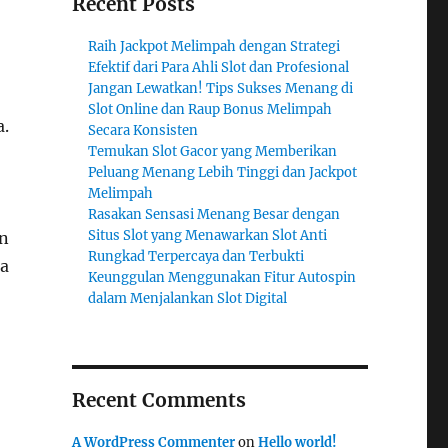
Recent Posts
Raih Jackpot Melimpah dengan Strategi
Efektif dari Para Ahli Slot dan Profesional
Jangan Lewatkan! Tips Sukses Menang di
Slot Online dan Raup Bonus Melimpah
a.
Secara Konsisten
Temukan Slot Gacor yang Memberikan
Peluang Menang Lebih Tinggi dan Jackpot
Melimpah
Rasakan Sensasi Menang Besar dengan
Situs Slot yang Menawarkan Slot Anti
an
Rungkad Terpercaya dan Terbukti
na
Keunggulan Menggunakan Fitur Autospin
dalam Menjalankan Slot Digital
Recent Comments
A WordPress Commenter
on
Hello world!