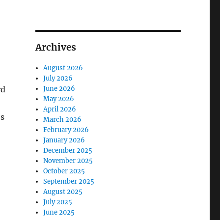
Archives
August 2026
July 2026
rd
June 2026
May 2026
April 2026
s
March 2026
February 2026
January 2026
December 2025
November 2025
October 2025
September 2025
August 2025
July 2025
June 2025