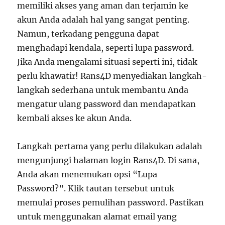
memiliki akses yang aman dan terjamin ke
akun Anda adalah hal yang sangat penting.
Namun, terkadang pengguna dapat
menghadapi kendala, seperti lupa password.
Jika Anda mengalami situasi seperti ini, tidak
perlu khawatir! Rans4D menyediakan langkah-
langkah sederhana untuk membantu Anda
mengatur ulang password dan mendapatkan
kembali akses ke akun Anda.
Langkah pertama yang perlu dilakukan adalah
mengunjungi halaman login Rans4D. Di sana,
Anda akan menemukan opsi “Lupa
Password?”. Klik tautan tersebut untuk
memulai proses pemulihan password. Pastikan
untuk menggunakan alamat email yang