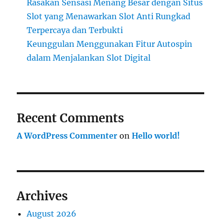
Rasakan Sensasi Menang Besar dengan Situs
Slot yang Menawarkan Slot Anti Rungkad
Terpercaya dan Terbukti
Keunggulan Menggunakan Fitur Autospin
dalam Menjalankan Slot Digital
Recent Comments
A WordPress Commenter
on
Hello world!
Archives
August 2026