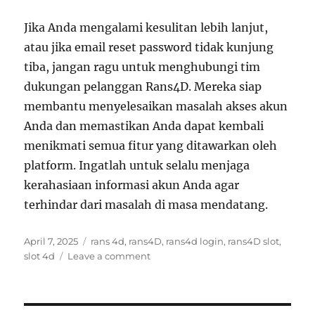
Jika Anda mengalami kesulitan lebih lanjut,
atau jika email reset password tidak kunjung
tiba, jangan ragu untuk menghubungi tim
dukungan pelanggan Rans4D. Mereka siap
membantu menyelesaikan masalah akses akun
Anda dan memastikan Anda dapat kembali
menikmati semua fitur yang ditawarkan oleh
platform. Ingatlah untuk selalu menjaga
kerahasiaan informasi akun Anda agar
terhindar dari masalah di masa mendatang.
Posted
Tags
April 7, 2025
rans 4d
,
rans4D
,
rans4d login
,
rans4D slot
,
on
on
slot 4d
Leave a comment
Login
Rans4D:
Apa
yang