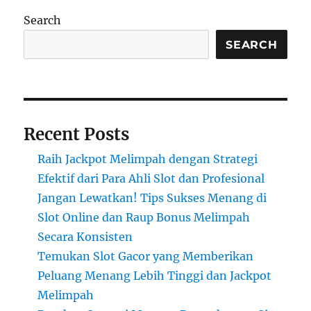
Perlu
Search
Dilakukan
Jika
SEARCH
Lupa
Password?
Recent Posts
Raih Jackpot Melimpah dengan Strategi
Efektif dari Para Ahli Slot dan Profesional
Jangan Lewatkan! Tips Sukses Menang di
Slot Online dan Raup Bonus Melimpah
Secara Konsisten
Temukan Slot Gacor yang Memberikan
Peluang Menang Lebih Tinggi dan Jackpot
Melimpah