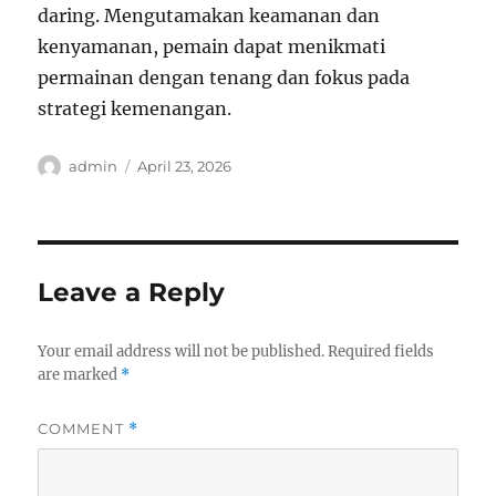
daring. Mengutamakan keamanan dan
kenyamanan, pemain dapat menikmati
permainan dengan tenang dan fokus pada
strategi kemenangan.
Author
Posted
admin
April 23, 2026
on
Leave a Reply
Your email address will not be published.
Required fields
are marked
*
COMMENT
*