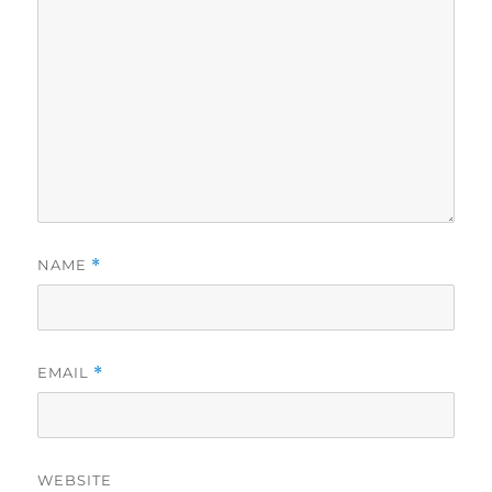
NAME
*
EMAIL
*
WEBSITE