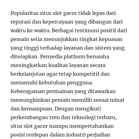
Popularitas situs slot gacor tidak lepas dari
reputasi dan kepercayaan yang dibangun dari
waktu ke waktu. Berbagai testimoni positif dari
pemain setia menunjukkan tingkat kepuasan
yang tinggi terhadap layanan dan sistem yang
diterapkan. Penyedia platform berusaha
meningkatkan kualitas layanan secara
berkelanjutan agar tetap kompetitif dan
memenuhi kebutuhan pengguna.
Keberagaman permainan yang ditawarkan
memungkinkan pemain memilih sesuai minat
dan kemampuan. Dengan mengikuti
perkembangan tren dan teknologi terbaru,
situs slot gacor mampu mempertahankan
posisi terdepan dalam industri perjudian