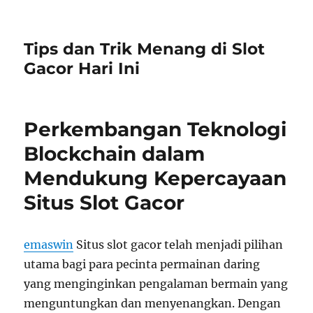
Tips dan Trik Menang di Slot
Gacor Hari Ini
Perkembangan Teknologi
Blockchain dalam
Mendukung Kepercayaan
Situs Slot Gacor
emaswin
Situs slot gacor telah menjadi pilihan
utama bagi para pecinta permainan daring
yang menginginkan pengalaman bermain yang
menguntungkan dan menyenangkan. Dengan