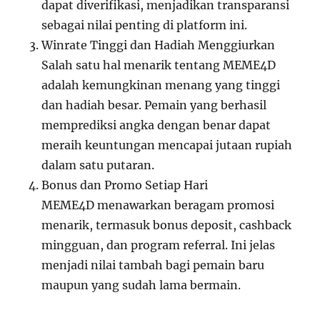
dapat diverifikasi, menjadikan transparansi
sebagai nilai penting di platform ini.
Winrate Tinggi dan Hadiah Menggiurkan
Salah satu hal menarik tentang MEME4D
adalah kemungkinan menang yang tinggi
dan hadiah besar. Pemain yang berhasil
memprediksi angka dengan benar dapat
meraih keuntungan mencapai jutaan rupiah
dalam satu putaran.
Bonus dan Promo Setiap Hari
MEME4D menawarkan beragam promosi
menarik, termasuk bonus deposit, cashback
mingguan, dan program referral. Ini jelas
menjadi nilai tambah bagi pemain baru
maupun yang sudah lama bermain.