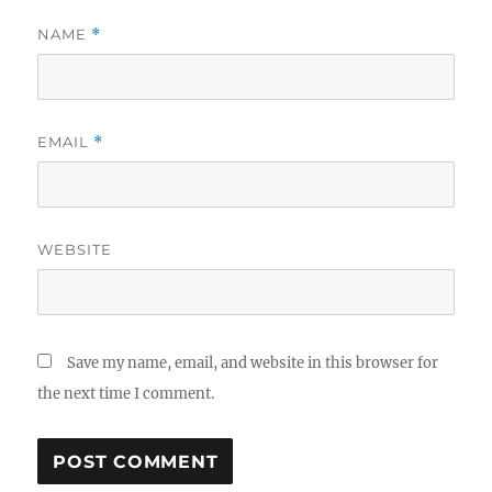
NAME
*
EMAIL
*
WEBSITE
Save my name, email, and website in this browser for
the next time I comment.