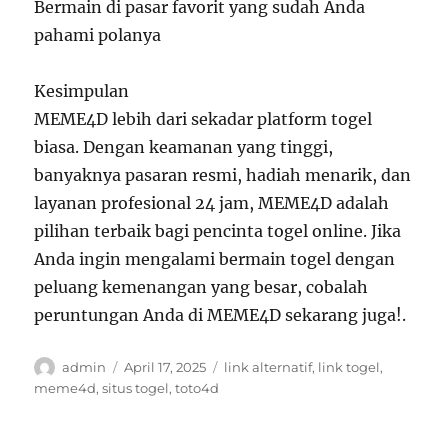
Bermain di pasar favorit yang sudah Anda
pahami polanya
Kesimpulan
MEME4D lebih dari sekadar platform togel
biasa. Dengan keamanan yang tinggi,
banyaknya pasaran resmi, hadiah menarik, dan
layanan profesional 24 jam, MEME4D adalah
pilihan terbaik bagi pencinta togel online. Jika
Anda ingin mengalami bermain togel dengan
peluang kemenangan yang besar, cobalah
peruntungan Anda di MEME4D sekarang juga!.
Author
Posted
Tags
admin
April 17, 2025
link alternatif
,
link togel
,
on
meme4d
,
situs togel
,
toto4d