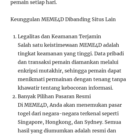
pemain setiap hari.
Keunggulan MEME4D Dibanding Situs Lain
Legalitas dan Keamanan Terjamin
Salah satu keistimewaan MEME4D adalah
tingkat keamanan yang tinggi. Data pribadi
dan transaksi pemain diamankan melalui
enkripsi mutakhir, sehingga pemain dapat
menikmati permainan dengan tenang tanpa
khawatir tentang kebocoran informasi.
Banyak Pilihan Pasaran Resmi
Di MEME4D, Anda akan menemukan pasar
togel dari negara-negara terkenal seperti
Singapore, Hongkong, dan Sydney. Semua
hasil yang diumumkan adalah resmi dan