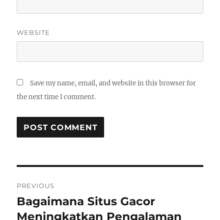
WEBSITE
Save my name, email, and website in this browser for
the next time I comment.
Post
PREVIOUS
navigation
Bagaimana Situs Gacor
Previous
post:
Meningkatkan Pengalaman