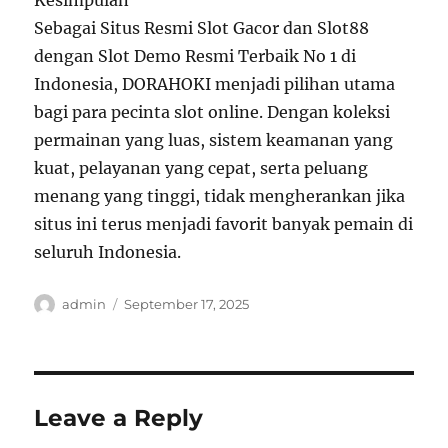
Kesimpulan
Sebagai Situs Resmi Slot Gacor dan Slot88
dengan Slot Demo Resmi Terbaik No 1 di
Indonesia, DORAHOKI menjadi pilihan utama
bagi para pecinta slot online. Dengan koleksi
permainan yang luas, sistem keamanan yang
kuat, pelayanan yang cepat, serta peluang
menang yang tinggi, tidak mengherankan jika
situs ini terus menjadi favorit banyak pemain di
seluruh Indonesia.
Author
Posted
admin
September 17, 2025
on
Leave a Reply