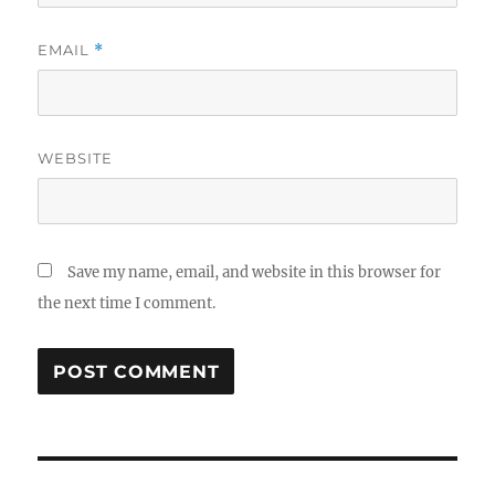
EMAIL
*
WEBSITE
Save my name, email, and website in this browser for
the next time I comment.
Post