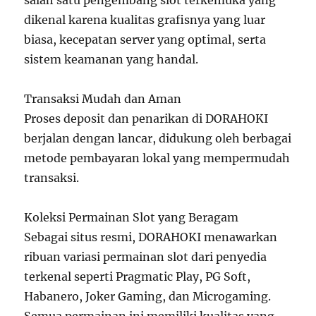
salah satu pengembang slot terkemuka yang
dikenal karena kualitas grafisnya yang luar
biasa, kecepatan server yang optimal, serta
sistem keamanan yang handal.
Transaksi Mudah dan Aman
Proses deposit dan penarikan di DORAHOKI
berjalan dengan lancar, didukung oleh berbagai
metode pembayaran lokal yang mempermudah
transaksi.
Koleksi Permainan Slot yang Beragam
Sebagai situs resmi, DORAHOKI menawarkan
ribuan variasi permainan slot dari penyedia
terkenal seperti Pragmatic Play, PG Soft,
Habanero, Joker Gaming, dan Microgaming.