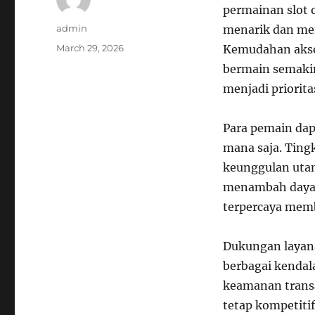
permainan slot 
Author
admin
menarik dan me
Posted
March 29, 2026
Kemudahan akse
on
bermain semaki
menjadi priorita
Para pemain dap
mana saja. Ting
keunggulan utam
menambah daya t
terpercaya memb
Dukungan layan
berbagai kendal
keamanan transa
tetap kompetiti