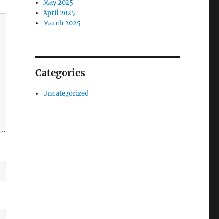
May 2025
April 2025
March 2025
Categories
Uncategorized