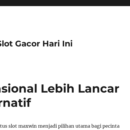
lot Gacor Hari Ini
asional Lebih Lancar
natif
tus slot maxwin menjadi pilihan utama bagi pecinta