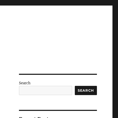
Search
SEARCH