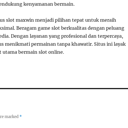
mendukung kenyamanan bermain.
tus slot maxwin menjadi pilihan tepat untuk meraih
imal. Beragam game slot berkualitas dengan peluang
sedia. Dengan layanan yang profesional dan terpercaya,
us menikmati permainan tanpa khawatir. Situs ini layak
t utama bermain slot online.
 are marked
*