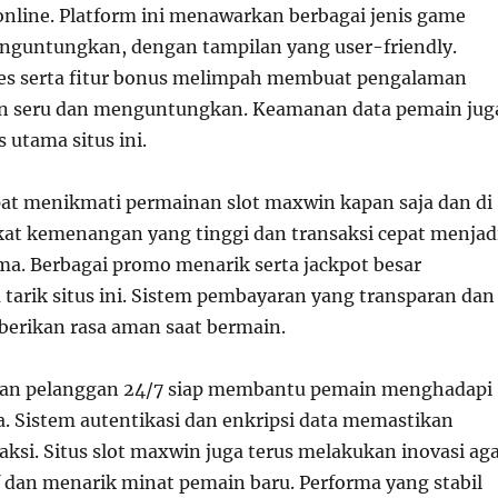
online. Platform ini menawarkan berbagai jenis game
nguntungkan, dengan tampilan yang user-friendly.
s serta fitur bonus melimpah membuat pengalaman
n seru dan menguntungkan. Keamanan data pemain jug
s utama situs ini.
at menikmati permainan slot maxwin kapan saja dan di
kat kemenangan yang tinggi dan transaksi cepat menjad
a. Berbagai promo menarik serta jackpot besar
arik situs ini. Sistem pembayaran yang transparan dan
erikan rasa aman saat bermain.
an pelanggan 24/7 siap membantu pemain menghadapi
a. Sistem autentikasi dan enkripsi data memastikan
ksi. Situs slot maxwin juga terus melakukan inovasi ag
f dan menarik minat pemain baru. Performa yang stabil