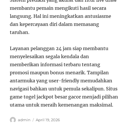
Sistem prediksi yang akurat dan fitur live draw
membantu pemain mengikuti hasil secara
langsung. Hal ini meningkatkan antusiasme
dan kepercayaan diri dalam memasang
taruhan.
Layanan pelanggan 24 jam siap membantu
menyelesaikan segala kendala dan
memberikan informasi terbaru tentang
promosi maupun bonus menarik. Tampilan
antarmuka yang user-friendly memudahkan
navigasi bahkan untuk pemula sekalipun. Situs
game togel jackpot besar gacor menjadi pilihan
utama untuk meraih kemenangan maksimal.
Author
Posted
admin
April 19, 2026
on