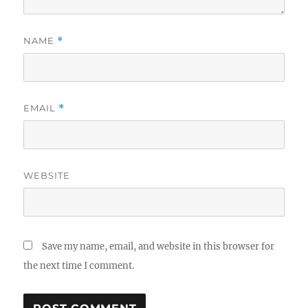
NAME
*
EMAIL
*
WEBSITE
Save my name, email, and website in this browser for
the next time I comment.