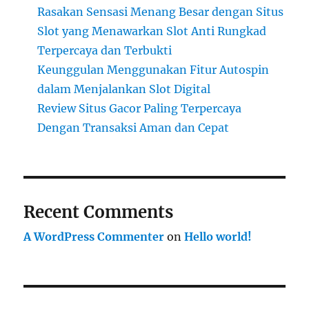
Rasakan Sensasi Menang Besar dengan Situs
Slot yang Menawarkan Slot Anti Rungkad
Terpercaya dan Terbukti
Keunggulan Menggunakan Fitur Autospin
dalam Menjalankan Slot Digital
Review Situs Gacor Paling Terpercaya
Dengan Transaksi Aman dan Cepat
Recent Comments
A WordPress Commenter
on
Hello world!