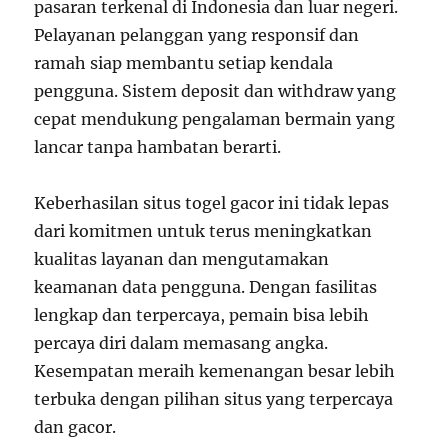
pasaran terkenal di Indonesia dan luar negeri.
Pelayanan pelanggan yang responsif dan
ramah siap membantu setiap kendala
pengguna. Sistem deposit dan withdraw yang
cepat mendukung pengalaman bermain yang
lancar tanpa hambatan berarti.
Keberhasilan situs togel gacor ini tidak lepas
dari komitmen untuk terus meningkatkan
kualitas layanan dan mengutamakan
keamanan data pengguna. Dengan fasilitas
lengkap dan terpercaya, pemain bisa lebih
percaya diri dalam memasang angka.
Kesempatan meraih kemenangan besar lebih
terbuka dengan pilihan situs yang terpercaya
dan gacor.