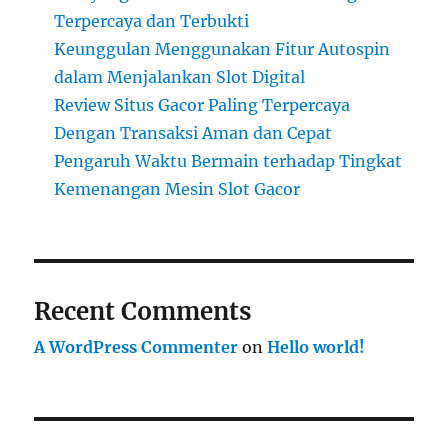
Terpercaya dan Terbukti
Keunggulan Menggunakan Fitur Autospin
dalam Menjalankan Slot Digital
Review Situs Gacor Paling Terpercaya
Dengan Transaksi Aman dan Cepat
Pengaruh Waktu Bermain terhadap Tingkat
Kemenangan Mesin Slot Gacor
Recent Comments
A WordPress Commenter
on
Hello world!