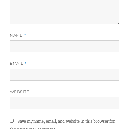
NAME
*
EMAIL
*
WEBSITE
Save my name, email, and website in this browser for