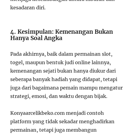
kesadaran diri.
4. Kesimpulan: Kemenangan Bukan
Hanya Soal Angka
Pada akhirnya, baik dalam permainan slot,
togel, maupun bentuk judi online lainnya,
kemenangan sejati bukan hanya diukur dari
seberapa banyak hadiah yang didapat, tetapi
juga dari bagaimana pemain mampu mengatur
strategi, emosi, dan waktu dengan bijak.
Konyaarcelikbeko.com menjadi contoh
platform yang tidak sekadar menghadirkan
permainan, tetapi juga membangun