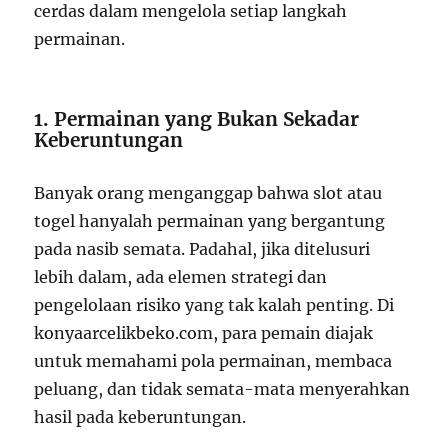
cerdas dalam mengelola setiap langkah
permainan.
1. Permainan yang Bukan Sekadar
Keberuntungan
Banyak orang menganggap bahwa slot atau
togel hanyalah permainan yang bergantung
pada nasib semata. Padahal, jika ditelusuri
lebih dalam, ada elemen strategi dan
pengelolaan risiko yang tak kalah penting. Di
konyaarcelikbeko.com, para pemain diajak
untuk memahami pola permainan, membaca
peluang, dan tidak semata-mata menyerahkan
hasil pada keberuntungan.