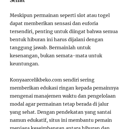
Sehat
Meskipun permainan seperti slot atau togel
dapat memberikan sensasi dan euforia
tersendiri, penting untuk diingat bahwa semua
bentuk hiburan ini harus dijalani dengan
tanggung jawab. Bermainlah untuk
kesenangan, bukan semata-mata untuk
keuntungan.
Konyaarcelikbeko.com sendiri sering
memberikan edukasi ringan kepada pemainnya
mengenai manajemen waktu dan pengelolaan
modal agar permainan tetap berada di jalur
yang sehat. Dengan pendekatan yang santai
namun edukatif, situs ini membantu pemain
menjaga keseimbangan antara hiburan dan