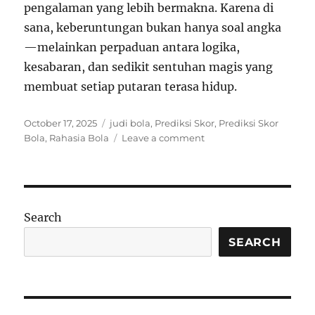
pengalaman yang lebih bermakna. Karena di
sana, keberuntungan bukan hanya soal angka
—melainkan perpaduan antara logika,
kesabaran, dan sedikit sentuhan magis yang
membuat setiap putaran terasa hidup.
Posted
Tags
October 17, 2025
judi bola
,
Prediksi Skor
,
Prediksi Skor
on
on
Bola
,
Rahasia Bola
Leave a comment
Rahasia
Kemenangan:
Antara
Strategi
dan
Search
Keberuntungan
SEARCH