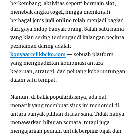
berkembang, aktivitas seperti bermain
slot
,
menebak angka
togel
, hingga menikmati
berbagai jenis
judi online
telah menjadi bagian
dari gaya hidup banyak orang. Salah satu nama
yang kian sering terdengar di kalangan pecinta
permainan daring adalah
konyaarcelikbeko.com
— sebuah platform
yang menghadirkan kombinasi antara
keseruan, strategi, dan peluang keberuntungan
dalam satu tempat.
Namun, di balik popularitasnya, ada hal
menarik yang membuat situs ini menonjol di
antara banyak pilihan di luar sana. Tidak hanya
menawarkan hiburan semata, tetapi juga
mengajarkan pemain untuk berpikir bijak dan