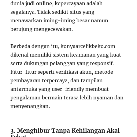
dunia
judi online
, kepercayaan adalah
segalanya. Tidak sedikit situs yang
menawarkan iming-iming besar namun
berujung mengecewakan.
Berbeda dengan itu, konyaarcelikbeko.com
dikenal memiliki sistem keamanan yang kuat
serta dukungan pelanggan yang responsif.
Fitur-fitur seperti verifikasi akun, metode
pembayaran terpercaya, dan tampilan
antarmuka yang user-friendly membuat
pengalaman bermain terasa lebih nyaman dan
menyenangkan.
3. Menghibur Tanpa Kehilangan Akal