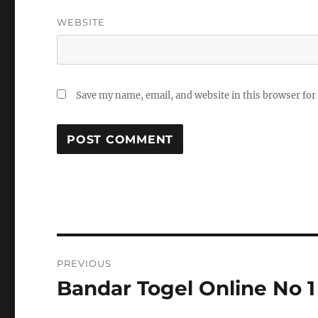
WEBSITE
Save my name, email, and website in this browser for
Post
PREVIOUS
navigation
Bandar Togel Online No 
Previous
post: