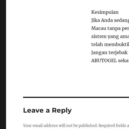
Kesimpulan
Jika Anda sedan
Macau tanpa pen
sistem yang am
telah membuktika
Jangan terjebak
ABUTOGEL sekar
Leave a Reply
Your email address will not be published.
Required fields