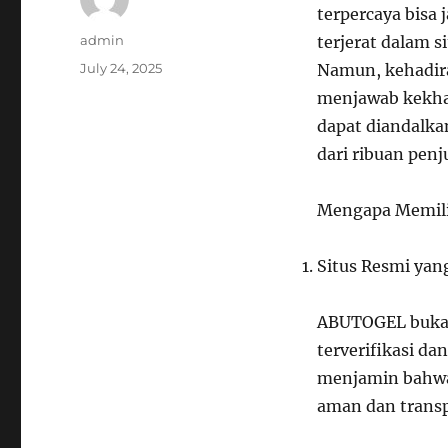
terpercaya bisa
Author
admin
terjerat dalam 
Posted
July 24, 2025
Namun, kehadi
on
menjawab kekhawa
dapat diandalka
dari ribuan penju
Mengapa Memil
Situs Resmi yan
ABUTOGEL bukan 
terverifikasi da
menjamin bahwa 
aman dan trans