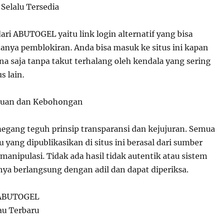
Selalu Tersedia
ari ABUTOGEL yaitu link login alternatif yang bisa
danya pemblokiran. Anda bisa masuk ke situs ini kapan
na saja tanpa takut terhalang oleh kendala yang sering
s lain.
ipuan dan Kebohongan
ang teguh prinsip transparansi dan kejujuran. Semua
u yang dipublikasikan di situs ini berasal dari sumber
manipulasi. Tidak ada hasil tidak autentik atau sistem
 berlangsung dengan adil dan dapat diperiksa.
 ABUTOGEL
au Terbaru