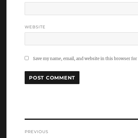
WEBSITE
Save my name, email, and website in this browser for
Post
PREVIOUS