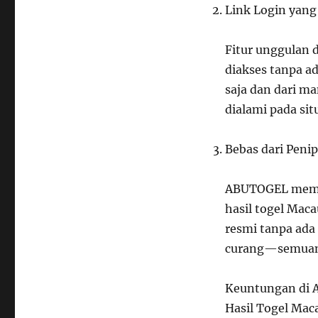
Link Login yang 
Fitur unggulan d
diakses tanpa a
saja dan dari ma
dialami pada situ
Bebas dari Pen
ABUTOGEL memeg
hasil togel Maca
resmi tanpa ada 
curang—semuanya
Keuntungan di
Hasil Togel Mac