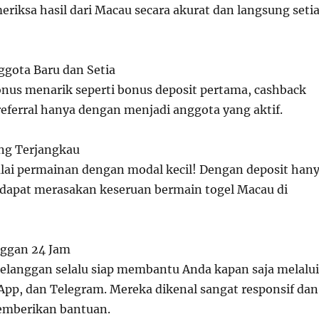
riksa hasil dari Macau secara akurat dan langsung seti
gota Baru dan Setia
onus menarik seperti bonus deposit pertama, cashback
eferral hanya dengan menjadi anggota yang aktif.
ng Terjangkau
ai permainan dengan modal kecil! Dengan deposit han
 dapat merasakan keseruan bermain togel Macau di
ggan 24 Jam
langgan selalu siap membantu Anda kapan saja melalui
sApp, dan Telegram. Mereka dikenal sangat responsif dan
mberikan bantuan.