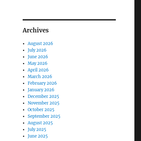
Archives
August 2026
July 2026
June 2026
May 2026
April 2026
March 2026
February 2026
January 2026
December 2025
November 2025
October 2025
September 2025
August 2025
July 2025
June 2025