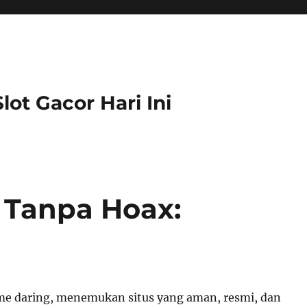
lot Gacor Hari Ini
 Tanpa Hoax:
e daring, menemukan situs yang aman, resmi, dan