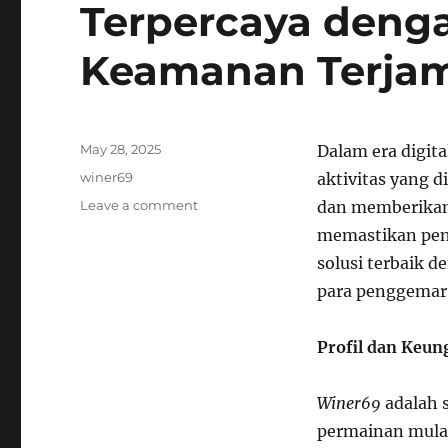
Terpercaya denga
Keamanan Terja
Posted
May 28, 2025
Dalam era digita
on
Tags
winer69
aktivitas yang 
on
Leave a comment
dan memberikan
Winer69:
memastikan pen
Platform
solusi terbaik 
Judi
Online
para penggemar j
Terpercaya
dengan
Profil dan Keu
Fitur
Lengkap
dan
Winer69
adalah 
Keamanan
permainan mulai 
Terjamin