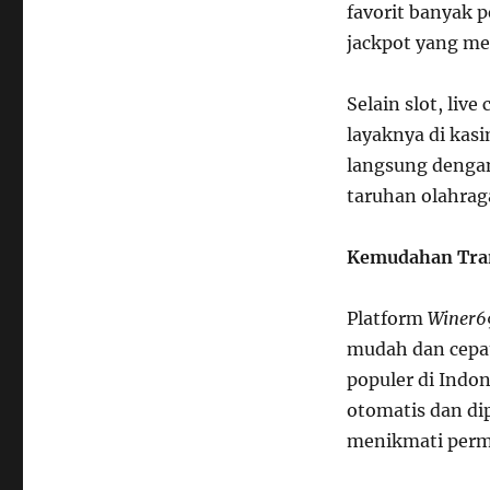
favorit banyak 
jackpot yang me
Selain slot, live
layaknya di kasi
langsung dengan
taruhan olahrag
Kemudahan Tran
Platform
Winer6
mudah dan cepat
populer di Indon
otomatis dan di
menikmati perm