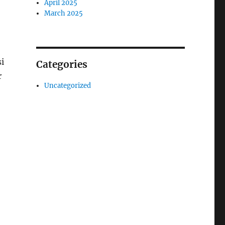
April 2025
March 2025
i
Categories
r
Uncategorized