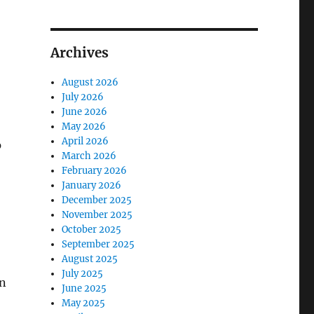
Archives
August 2026
July 2026
June 2026
May 2026
April 2026
p
March 2026
February 2026
January 2026
December 2025
November 2025
October 2025
September 2025
August 2025
July 2025
n
June 2025
May 2025