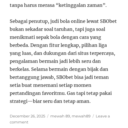
tanpa harus merasa “ketinggalan zaman”.
Sebagai penutup, judi bola online lewat SBObet
bukan sekadar soal taruhan, tapi juga soal
menikmati sepak bola dengan cara yang
berbeda. Dengan fitur lengkap, pilihan liga
yang luas, dan dukungan dari situs terpercaya,
pengalaman bermain jadi lebih seru dan
berkelas. Selama bermain dengan bijak dan
bertanggung jawab, SBObet bisa jadi teman
setia buat menemani setiap momen
pertandingan favoritmu. Gas tapi tetap pakai
strategi—biar seru dan tetap aman.
Posted
Tags
December 26, 2025
mewah 89
,
mewah89
Leave a
on
on
comment
Menikmati