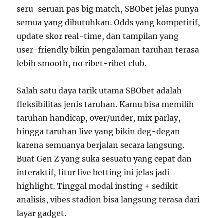
seru-seruan pas big match, SBObet jelas punya
semua yang dibutuhkan. Odds yang kompetitif,
update skor real-time, dan tampilan yang
user-friendly bikin pengalaman taruhan terasa
lebih smooth, no ribet-ribet club.
Salah satu daya tarik utama SBObet adalah
fleksibilitas jenis taruhan. Kamu bisa memilih
taruhan handicap, over/under, mix parlay,
hingga taruhan live yang bikin deg-degan
karena semuanya berjalan secara langsung.
Buat Gen Z yang suka sesuatu yang cepat dan
interaktif, fitur live betting ini jelas jadi
highlight. Tinggal modal insting + sedikit
analisis, vibes stadion bisa langsung terasa dari
layar gadget.