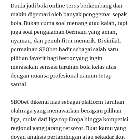
Dunia judi bola online terus berkembang dan
makin digemari oleh banyak penggemar sepak
bola. Bukan cuma soal menang atau kalah, tapi
juga soal pengalaman bermain yang aman,
nyaman, dan penuh fitur menarik. Di sinilah
permainan SBObet hadir sebagai salah satu
pilihan favorit bagi bettor yang ingin
merasakan sensasi taruhan bola kelas atas
dengan nuansa profesional namun tetap
santai.
SBObet dikenal luas sebagai platform taruhan
olahraga yang menawarkan beragam pilihan
liga, mulai dari liga top Eropa hingga kompetisi
regional yang jarang tersorot. Buat kamu yang
doyan analisis pertandingan atau sekadar ikut