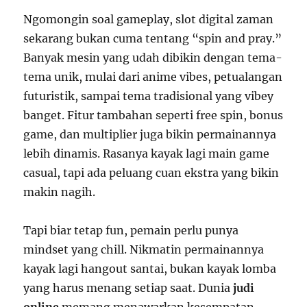
Ngomongin soal gameplay, slot digital zaman
sekarang bukan cuma tentang “spin and pray.”
Banyak mesin yang udah dibikin dengan tema-
tema unik, mulai dari anime vibes, petualangan
futuristik, sampai tema tradisional yang vibey
banget. Fitur tambahan seperti free spin, bonus
game, dan multiplier juga bikin permainannya
lebih dinamis. Rasanya kayak lagi main game
casual, tapi ada peluang cuan ekstra yang bikin
makin nagih.
Tapi biar tetap fun, pemain perlu punya
mindset yang chill. Nikmatin permainannya
kayak lagi hangout santai, bukan kayak lomba
yang harus menang setiap saat. Dunia
judi