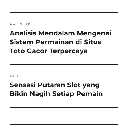
Post
PREVIOUS
navigation
Analisis Mendalam Mengenai
Previous
post:
Sistem Permainan di Situs
Toto Gacor Terpercaya
NEXT
Sensasi Putaran Slot yang
Next
post:
Bikin Nagih Setiap Pemain