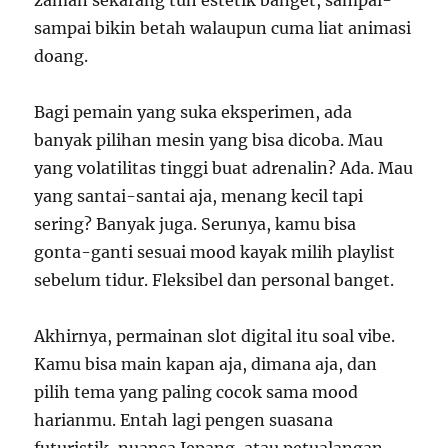
zaman sekarang tuh estetik banget, sampai-
sampai bikin betah walaupun cuma liat animasi
doang.
Bagi pemain yang suka eksperimen, ada
banyak pilihan mesin yang bisa dicoba. Mau
yang volatilitas tinggi buat adrenalin? Ada. Mau
yang santai-santai aja, menang kecil tapi
sering? Banyak juga. Serunya, kamu bisa
gonta-ganti sesuai mood kayak milih playlist
sebelum tidur. Fleksibel dan personal banget.
Akhirnya, permainan slot digital itu soal vibe.
Kamu bisa main kapan aja, dimana aja, dan
pilih tema yang paling cocok sama mood
harianmu. Entah lagi pengen suasana