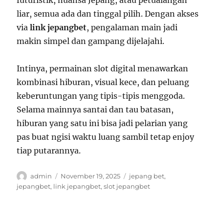
futuristik, nuansa Jepang, atau petualangan
liar, semua ada dan tinggal pilih. Dengan akses
via
link jepangbet
, pengalaman main jadi
makin simpel dan gampang dijelajahi.
Intinya, permainan slot digital menawarkan
kombinasi hiburan, visual kece, dan peluang
keberuntungan yang tipis-tipis menggoda.
Selama mainnya santai dan tau batasan,
hiburan yang satu ini bisa jadi pelarian yang
pas buat ngisi waktu luang sambil tetap enjoy
tiap putarannya.
Author
Posted
Tags
admin
November 19, 2025
jepang bet
,
on
jepangbet
,
link jepangbet
,
slot jepangbet