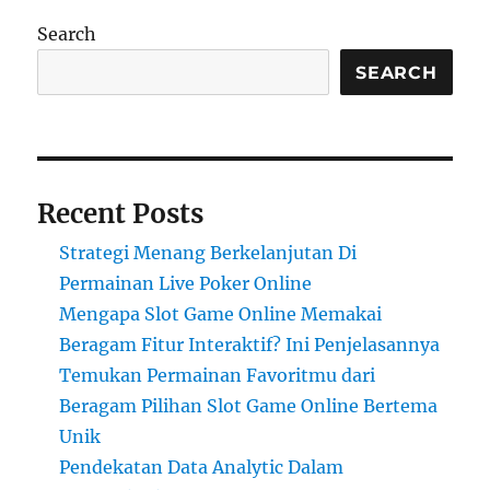
Search
SEARCH
Recent Posts
Strategi Menang Berkelanjutan Di
Permainan Live Poker Online
Mengapa Slot Game Online Memakai
Beragam Fitur Interaktif? Ini Penjelasannya
Temukan Permainan Favoritmu dari
Beragam Pilihan Slot Game Online Bertema
Unik
Pendekatan Data Analytic Dalam