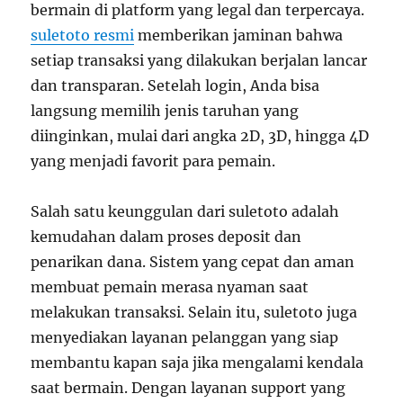
bermain di platform yang legal dan terpercaya.
suletoto resmi
memberikan jaminan bahwa
setiap transaksi yang dilakukan berjalan lancar
dan transparan. Setelah login, Anda bisa
langsung memilih jenis taruhan yang
diinginkan, mulai dari angka 2D, 3D, hingga 4D
yang menjadi favorit para pemain.
Salah satu keunggulan dari suletoto adalah
kemudahan dalam proses deposit dan
penarikan dana. Sistem yang cepat dan aman
membuat pemain merasa nyaman saat
melakukan transaksi. Selain itu, suletoto juga
menyediakan layanan pelanggan yang siap
membantu kapan saja jika mengalami kendala
saat bermain. Dengan layanan support yang