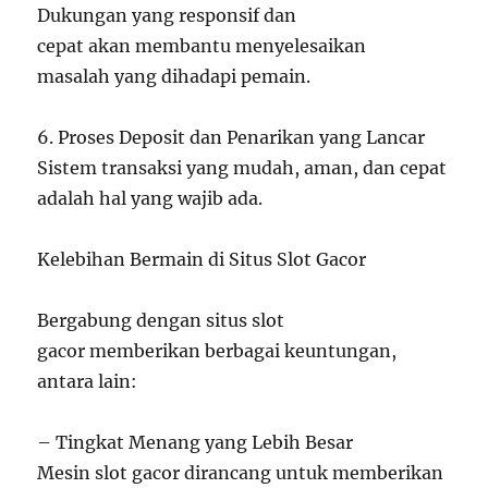
Dukungan yang responsif dan
cepat akan membantu menyelesaikan
masalah yang dihadapi pemain.
6. Proses Deposit dan Penarikan yang Lancar
Sistem transaksi yang mudah, aman, dan cepat
adalah hal yang wajib ada.
Kelebihan Bermain di Situs Slot Gacor
Bergabung dengan situs slot
gacor memberikan berbagai keuntungan,
antara lain:
– Tingkat Menang yang Lebih Besar
Mesin slot gacor dirancang untuk memberikan