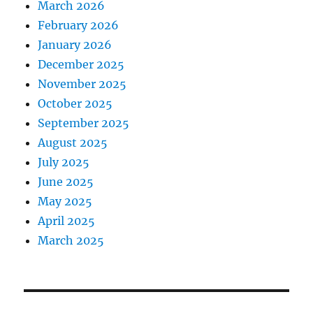
March 2026
February 2026
January 2026
December 2025
November 2025
October 2025
September 2025
August 2025
July 2025
June 2025
May 2025
April 2025
March 2025