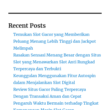
Recent Posts
Temukan Slot Gacor yang Memberikan
Peluang Menang Lebih Tinggi dan Jackpot
Melimpah
Rasakan Sensasi Menang Besar dengan Situs
Slot yang Menawarkan Slot Anti Rungkad
Terpercaya dan Terbukti
Keunggulan Menggunakan Fitur Autospin
dalam Menjalankan Slot Digital
Review Situs Gacor Paling Terpercaya
Dengan Transaksi Aman dan Cepat
Pengaruh Waktu Bermain terhadap Tingkat