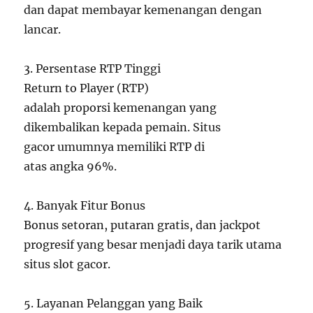
dan dapat membayar kemenangan dengan
lancar.
3. Persentase RTP Tinggi
Return to Player (RTP)
adalah proporsi kemenangan yang
dikembalikan kepada pemain. Situs
gacor umumnya memiliki RTP di
atas angka 96%.
4. Banyak Fitur Bonus
Bonus setoran, putaran gratis, dan jackpot
progresif yang besar menjadi daya tarik utama
situs slot gacor.
5. Layanan Pelanggan yang Baik