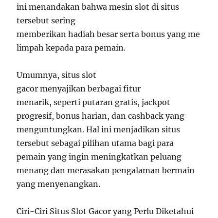
ini menandakan bahwa mesin slot di situs
tersebut sering
memberikan hadiah besar serta bonus yang me
limpah kepada para pemain.
Umumnya, situs slot
gacor menyajikan berbagai fitur
menarik, seperti putaran gratis, jackpot
progresif, bonus harian, dan cashback yang
menguntungkan. Hal ini menjadikan situs
tersebut sebagai pilihan utama bagi para
pemain yang ingin meningkatkan peluang
menang dan merasakan pengalaman bermain
yang menyenangkan.
Ciri-Ciri Situs Slot Gacor yang Perlu Diketahui