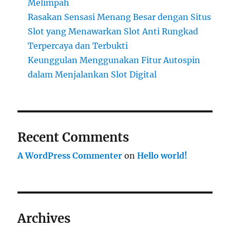
Melimpah
Rasakan Sensasi Menang Besar dengan Situs
Slot yang Menawarkan Slot Anti Rungkad
Terpercaya dan Terbukti
Keunggulan Menggunakan Fitur Autospin
dalam Menjalankan Slot Digital
Recent Comments
A WordPress Commenter
on
Hello world!
Archives