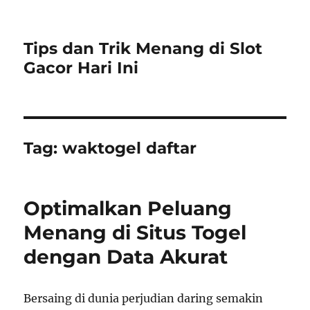
Tips dan Trik Menang di Slot
Gacor Hari Ini
Tag:
waktogel daftar
Optimalkan Peluang
Menang di Situs Togel
dengan Data Akurat
Bersaing di dunia perjudian daring semakin