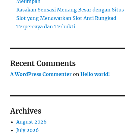
Melimpah
Rasakan Sensasi Menang Besar dengan Situs
Slot yang Menawarkan Slot Anti Rungkad
Terpercaya dan Terbukti
Recent Comments
A WordPress Commenter
on
Hello world!
Archives
August 2026
July 2026