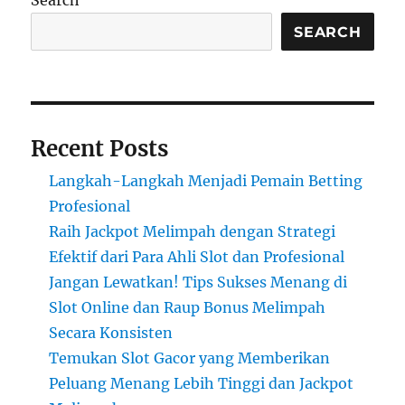
Search
SEARCH
Recent Posts
Langkah-Langkah Menjadi Pemain Betting
Profesional
Raih Jackpot Melimpah dengan Strategi
Efektif dari Para Ahli Slot dan Profesional
Jangan Lewatkan! Tips Sukses Menang di
Slot Online dan Raup Bonus Melimpah
Secara Konsisten
Temukan Slot Gacor yang Memberikan
Peluang Menang Lebih Tinggi dan Jackpot