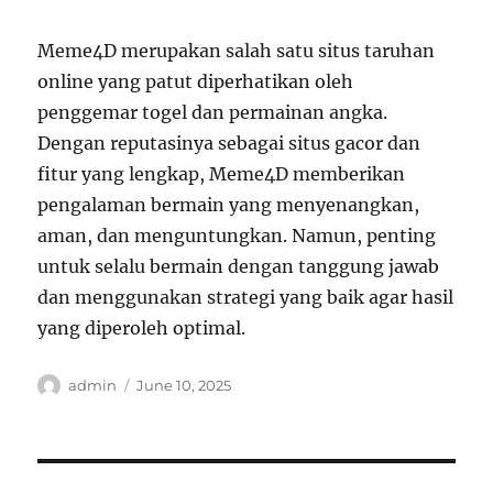
Meme4D merupakan salah satu situs taruhan
online yang patut diperhatikan oleh
penggemar togel dan permainan angka.
Dengan reputasinya sebagai situs gacor dan
fitur yang lengkap, Meme4D memberikan
pengalaman bermain yang menyenangkan,
aman, dan menguntungkan. Namun, penting
untuk selalu bermain dengan tanggung jawab
dan menggunakan strategi yang baik agar hasil
yang diperoleh optimal.
Author
Posted
admin
June 10, 2025
on