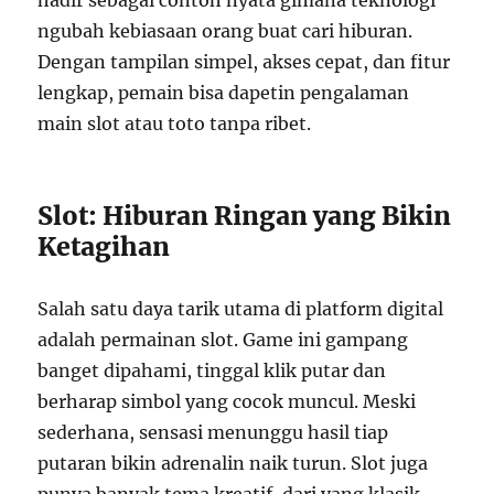
hadir sebagai contoh nyata gimana teknologi
ngubah kebiasaan orang buat cari hiburan.
Dengan tampilan simpel, akses cepat, dan fitur
lengkap, pemain bisa dapetin pengalaman
main slot atau toto tanpa ribet.
Slot: Hiburan Ringan yang Bikin
Ketagihan
Salah satu daya tarik utama di platform digital
adalah permainan slot. Game ini gampang
banget dipahami, tinggal klik putar dan
berharap simbol yang cocok muncul. Meski
sederhana, sensasi menunggu hasil tiap
putaran bikin adrenalin naik turun. Slot juga