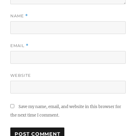
NAME
*
EMAIL
*
WEBSITE
Save my name, email, and website in this browser for
the next time I comment.