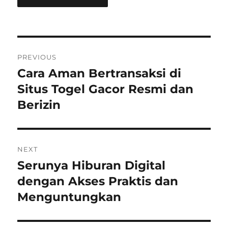
Post
PREVIOUS
navigation
Cara Aman Bertransaksi di
Previous
post:
Situs Togel Gacor Resmi dan
Berizin
NEXT
Serunya Hiburan Digital
Next
post:
dengan Akses Praktis dan
Menguntungkan