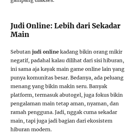
gampang diakses.
Judi Online: Lebih dari Sekadar
Main
Sebutan
judi online
kadang bikin orang mikir
negatif, padahal kalau dilihat dari sisi hiburan,
ini sama aja kayak main game online lain yang
punya komunitas besar. Bedanya, ada peluang
menang yang bikin makin seru. Banyak
platform, termasuk abutogel, juga fokus bikin
pengalaman main tetap aman, nyaman, dan
ramah pengguna. Jadi, nggak cuma sekadar
main, tapi juga jadi bagian dari ekosistem
hiburan modern.