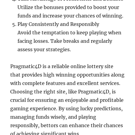
Utilize the bonuses provided to boost your
funds and increase your chances of winning.
Play Consistently and Responsibly
Avoid the temptation to keep playing when
facing losses. Take breaks and regularly
assess your strategies.
Pragmatic4D is a reliable online lottery site
that provides high winning opportunities along
with complete features and excellent services.
Choosing the right site, like Pragmatic4D, is
crucial for ensuring an enjoyable and profitable
gaming experience. By using lucky predictions,
managing funds wisely, and playing
responsibly, bettors can enhance their chances
of achieving significant wins.