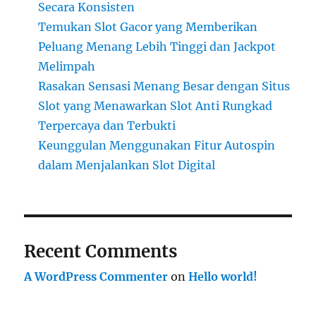
Secara Konsisten
Temukan Slot Gacor yang Memberikan
Peluang Menang Lebih Tinggi dan Jackpot
Melimpah
Rasakan Sensasi Menang Besar dengan Situs
Slot yang Menawarkan Slot Anti Rungkad
Terpercaya dan Terbukti
Keunggulan Menggunakan Fitur Autospin
dalam Menjalankan Slot Digital
Recent Comments
A WordPress Commenter
on
Hello world!