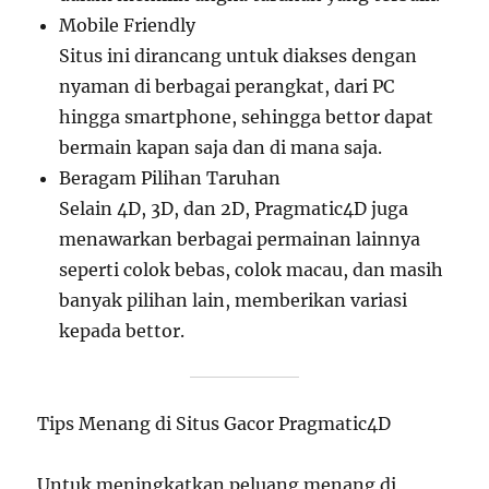
Mobile Friendly
Situs ini dirancang untuk diakses dengan
nyaman di berbagai perangkat, dari PC
hingga smartphone, sehingga bettor dapat
bermain kapan saja dan di mana saja.
Beragam Pilihan Taruhan
Selain 4D, 3D, dan 2D, Pragmatic4D juga
menawarkan berbagai permainan lainnya
seperti colok bebas, colok macau, dan masih
banyak pilihan lain, memberikan variasi
kepada bettor.
Tips Menang di Situs Gacor Pragmatic4D
Untuk meningkatkan peluang menang di