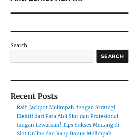
Search
SEARCH
Recent Posts
Raih Jackpot Melimpah dengan Strategi
Efektif dari Para Ahli Slot dan Profesional
Jangan Lewatkan! Tips Sukses Menang di
Slot Online dan Raup Bonus Melimpah