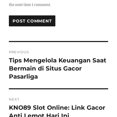
the next time I comment.
Post
PREVIOUS
navigation
Tips Mengelola Keuangan Saat
Previous
post:
Bermain di Situs Gacor
Pasarliga
NEXT
KNO89 Slot Online: Link Gacor
Next
post:
Anti Lemot Hari Ini