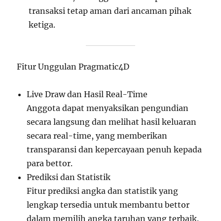
transaksi tetap aman dari ancaman pihak
ketiga.
Fitur Unggulan Pragmatic4D
Live Draw dan Hasil Real-Time
Anggota dapat menyaksikan pengundian
secara langsung dan melihat hasil keluaran
secara real-time, yang memberikan
transparansi dan kepercayaan penuh kepada
para bettor.
Prediksi dan Statistik
Fitur prediksi angka dan statistik yang
lengkap tersedia untuk membantu bettor
dalam memilih angka taruhan yang terbaik.