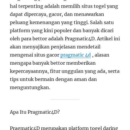
hal terpenting adalah memilih situs togel yang
dapat dipercaya, gacor, dan menawarkan
peluang kemenangan yang tinggi. Salah satu
platform yang kini populer dan banyak dicari
oleh para bettor adalah Pragmatic4D. Artikel ini
akan menyajikan penjelasan mendetail
mengenai situs gacor
pragmatic 4d
, alasan
mengapa banyak bettor memberikan
kepercayaannya, fitur unggulan yang ada, serta
tips untuk bermain dengan aman dan
menguntungkan.
Apa Itu Pragmatic4D?
Pragmatic4D merupakan platform togel daring