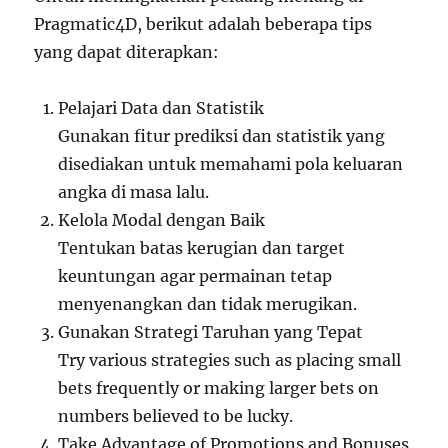
Pragmatic4D, berikut adalah beberapa tips
yang dapat diterapkan:
Pelajari Data dan Statistik
Gunakan fitur prediksi dan statistik yang
disediakan untuk memahami pola keluaran
angka di masa lalu.
Kelola Modal dengan Baik
Tentukan batas kerugian dan target
keuntungan agar permainan tetap
menyenangkan dan tidak merugikan.
Gunakan Strategi Taruhan yang Tepat
Try various strategies such as placing small
bets frequently or making larger bets on
numbers believed to be lucky.
Take Advantage of Promotions and Bonuses