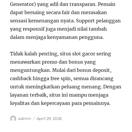
Generator) yang adil dan transparan. Pemain
dapat bersaing secara fair dan merasakan
sensasi kemenangan nyata. Support pelanggan
yang responsif juga menjadi nilai tambah
dalam menjaga kenyamanan pengguna.
Tidak kalah penting, situs slot gacor sering
menawarkan promo dan bonus yang
menguntungkan. Mulai dari bonus deposit,
cashback hingga free spin, semua dirancang
untuk meningkatkan peluang menang. Dengan
layanan terbaik, situs ini mampu menjaga
loyalitas dan kepercayaan para pemainnya.
Author
Posted
admin
April 29, 2026
on