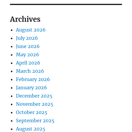
Archives
August 2026
July 2026
June 2026
May 2026
April 2026
March 2026
February 2026
January 2026
December 2025
November 2025
October 2025
September 2025
August 2025