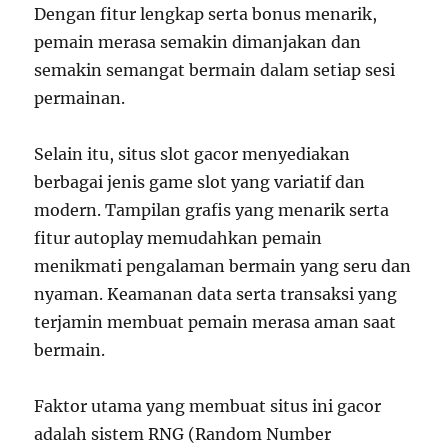
Dengan fitur lengkap serta bonus menarik,
pemain merasa semakin dimanjakan dan
semakin semangat bermain dalam setiap sesi
permainan.
Selain itu, situs slot gacor menyediakan
berbagai jenis game slot yang variatif dan
modern. Tampilan grafis yang menarik serta
fitur autoplay memudahkan pemain
menikmati pengalaman bermain yang seru dan
nyaman. Keamanan data serta transaksi yang
terjamin membuat pemain merasa aman saat
bermain.
Faktor utama yang membuat situs ini gacor
adalah sistem RNG (Random Number