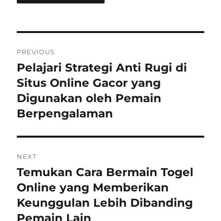
Post
PREVIOUS
navigation
Pelajari Strategi Anti Rugi di
Previous
post:
Situs Online Gacor yang
Digunakan oleh Pemain
Berpengalaman
NEXT
Temukan Cara Bermain Togel
Next
post:
Online yang Memberikan
Keunggulan Lebih Dibanding
Pemain Lain