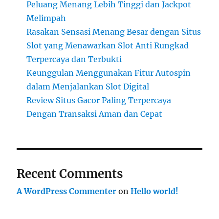
Peluang Menang Lebih Tinggi dan Jackpot
Melimpah
Rasakan Sensasi Menang Besar dengan Situs
Slot yang Menawarkan Slot Anti Rungkad
Terpercaya dan Terbukti
Keunggulan Menggunakan Fitur Autospin
dalam Menjalankan Slot Digital
Review Situs Gacor Paling Terpercaya
Dengan Transaksi Aman dan Cepat
Recent Comments
A WordPress Commenter
on
Hello world!