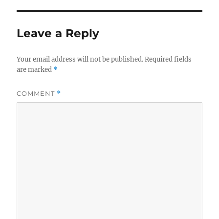
Leave a Reply
Your email address will not be published.
Required fields
are marked
*
COMMENT
*