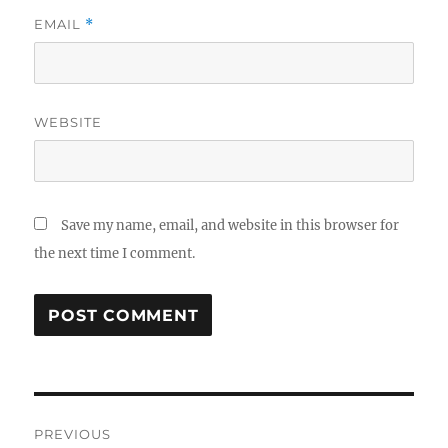
EMAIL
*
WEBSITE
Save my name, email, and website in this browser for
the next time I comment.
Post
PREVIOUS