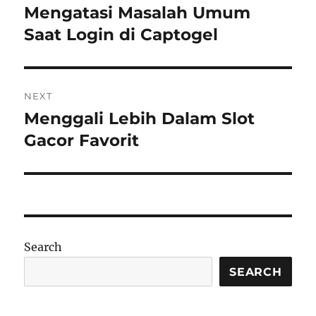
navigation
Mengatasi Masalah Umum
Previous
post:
Saat Login di Captogel
NEXT
Menggali Lebih Dalam Slot
Next
post:
Gacor Favorit
Search
SEARCH