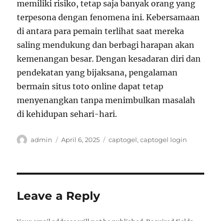
memiliki risiko, tetap saja banyak orang yang
terpesona dengan fenomena ini. Kebersamaan
di antara para pemain terlihat saat mereka
saling mendukung dan berbagi harapan akan
kemenangan besar. Dengan kesadaran diri dan
pendekatan yang bijaksana, pengalaman
bermain situs toto online dapat tetap
menyenangkan tanpa menimbulkan masalah
di kehidupan sehari-hari.
Author
Posted
Tags
admin
April 6, 2025
captogel
,
captogel login
on
Leave a Reply