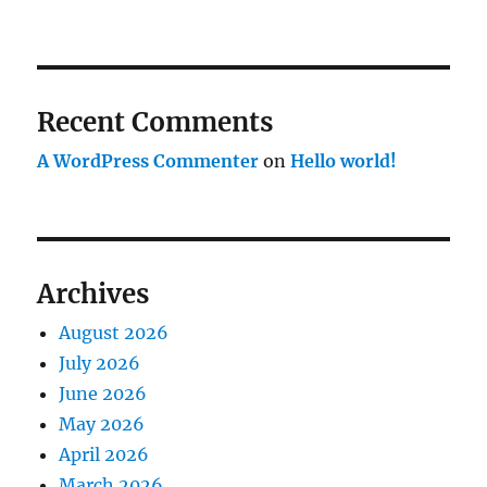
Recent Comments
A WordPress Commenter
on
Hello world!
Archives
August 2026
July 2026
June 2026
May 2026
April 2026
March 2026