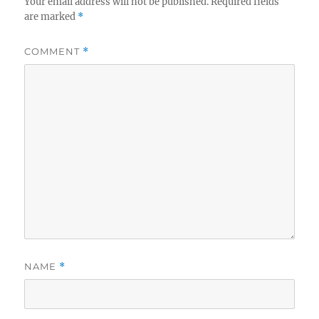
Your email address will not be published.
Required fields
are marked
*
COMMENT
*
NAME
*