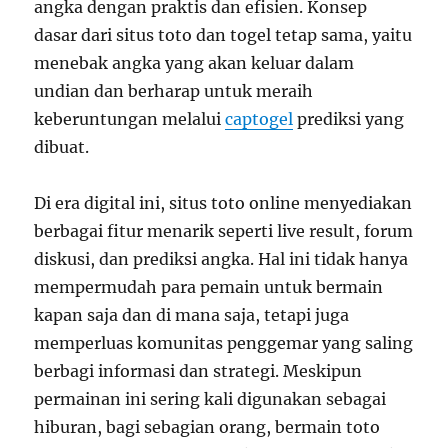
angka dengan praktis dan efisien. Konsep
dasar dari situs toto dan togel tetap sama, yaitu
menebak angka yang akan keluar dalam
undian dan berharap untuk meraih
keberuntungan melalui
captogel
prediksi yang
dibuat.
Di era digital ini, situs toto online menyediakan
berbagai fitur menarik seperti live result, forum
diskusi, dan prediksi angka. Hal ini tidak hanya
mempermudah para pemain untuk bermain
kapan saja dan di mana saja, tetapi juga
memperluas komunitas penggemar yang saling
berbagi informasi dan strategi. Meskipun
permainan ini sering kali digunakan sebagai
hiburan, bagi sebagian orang, bermain toto