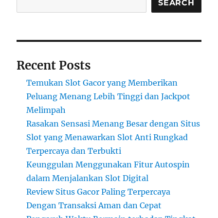
di
SEARCH
Olympus
Recent Posts
Temukan Slot Gacor yang Memberikan
Peluang Menang Lebih Tinggi dan Jackpot
Melimpah
Rasakan Sensasi Menang Besar dengan Situs
Slot yang Menawarkan Slot Anti Rungkad
Terpercaya dan Terbukti
Keunggulan Menggunakan Fitur Autospin
dalam Menjalankan Slot Digital
Review Situs Gacor Paling Terpercaya
Dengan Transaksi Aman dan Cepat