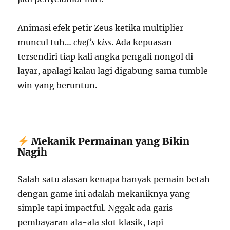
Animasi efek petir Zeus ketika multiplier
muncul tuh…
chef’s kiss
. Ada kepuasan
tersendiri tiap kali angka pengali nongol di
layar, apalagi kalau lagi digabung sama tumble
win yang beruntun.
Mekanik Permainan yang Bikin
Nagih
Salah satu alasan kenapa banyak pemain betah
dengan game ini adalah mekaniknya yang
simple tapi impactful. Nggak ada garis
pembayaran ala-ala slot klasik, tapi