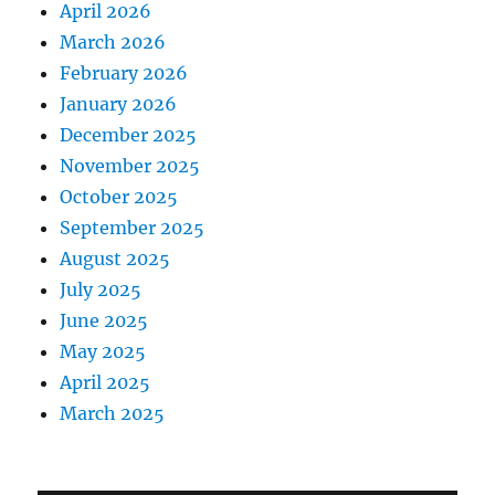
April 2026
March 2026
February 2026
January 2026
December 2025
November 2025
October 2025
September 2025
August 2025
July 2025
June 2025
May 2025
April 2025
March 2025