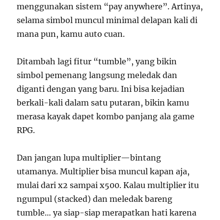
menggunakan sistem “pay anywhere”. Artinya,
selama simbol muncul minimal delapan kali di
mana pun, kamu auto cuan.
Ditambah lagi fitur “tumble”, yang bikin
simbol pemenang langsung meledak dan
diganti dengan yang baru. Ini bisa kejadian
berkali-kali dalam satu putaran, bikin kamu
merasa kayak dapet kombo panjang ala game
RPG.
Dan jangan lupa multiplier—bintang
utamanya. Multiplier bisa muncul kapan aja,
mulai dari x2 sampai x500. Kalau multiplier itu
ngumpul (stacked) dan meledak bareng
tumble… ya siap-siap merapatkan hati karena